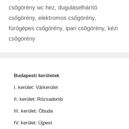
csőgörény wc hez
,
duguláselhárító
csőgörény
,
elektromos csőgörény
,
fúrógépes csőgörény
,
ipari csőgörény
,
kézi
csőgörény
Budapesti kerületek
I. kerület: Várkerület
II. kerület: Rózsadomb
III. kerület: Óbuda
IV. kerület: Újpest