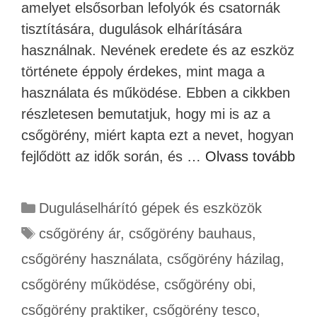
amelyet elsősorban lefolyók és csatornák
tisztítására, dugulások elhárítására
használnak. Nevének eredete és az eszköz
története éppoly érdekes, mint maga a
használata és működése. Ebben a cikkben
részletesen bemutatjuk, hogy mi is az a
csőgörény, miért kapta ezt a nevet, hogyan
fejlődött az idők során, és …
Olvass tovább
Duguláselhárító gépek és eszközök
csőgörény ár
,
csőgörény bauhaus
,
csőgörény használata
,
csőgörény házilag
,
csőgörény működése
,
csőgörény obi
,
csőgörény praktiker
,
csőgörény tesco
,