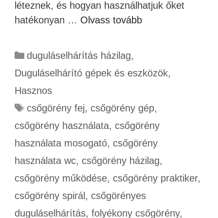
léteznek, és hogyan használhatjuk őket
hatékonyan …
Olvass tovább
duguláselhárítás házilag
,
Duguláselhárító gépek és eszközök
,
Hasznos
csőgörény fej
,
csőgörény gép
,
csőgörény használata
,
csőgörény
használata mosogató
,
csőgörény
használata wc
,
csőgörény házilag
,
csőgörény működése
,
csőgörény praktiker
,
csőgörény spirál
,
csőgörényes
duguláselhárítás
,
folyékony csőgörény
,