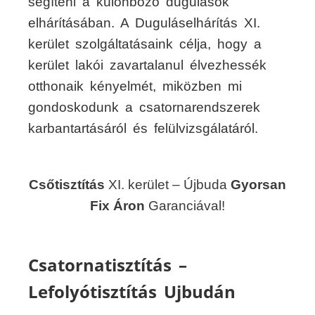
segíteni a különböző dugulások
elhárításában. A Duguláselhárítás XI.
kerület szolgáltatásaink célja, hogy a
kerület lakói zavartalanul élvezhessék
otthonaik kényelmét, miközben mi
gondoskodunk a csatornarendszerek
karbantartásáról és felülvizsgálatáról.
Csőtisztítás
XI. kerület – Újbuda
Gyorsan
Fix Áron
Garanciával!
Csatornatisztítás –
Lefolyótisztítás Ujbudán