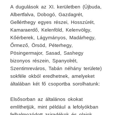
A dugulások az XI. kerületben (Újbuda,
Albertfalva, Dobogó, Gazdagrét,
Gellérthegy egyes részei, Hosszúrét,
Kamaraerdő, Kelenföld, Kelenvölgy,
Kőérberek, Lágymányos, Madárhegy,
Őrmező, Örsöd, Péterhegy,
Pösingermajor, Sasad, Sashegy
bizonyos részein, Spanyolrét,
Szentimreváros, Tabán néhány területe)
sokféle okból eredhetnek, amelyeket
általában két fő csoportba sorolhatunk:
Elsősorban az általános okokat
említhetjük, mint például a lefolyókban
felhalmozódott zsiradékok és olajok,