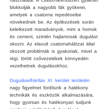
használata. A csatornarendszert gyakran
blokkolják a nagyobb fák gyökerei,
amelyek a csatorna repedéseibe
növekednek be. Az építkezések során
keletkezett maradványok, mint a homok
és cement, szintén hajlamosak dugulást
okozni. Az elavult csatornahálózat által
okozott problémák is gyakoriak, mivel a
régi, törött csővezetékek könnyedén
vezethetnek dugulásokhoz.
Duguláselhárítás XI. kerület területén
nagy figyelmet fordítunk a hatékony
technikák és eszközök alkalmazására,
hogy gyorsan és hatékonyan tudjunk