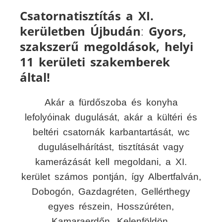
Csatornatisztítás a XI.
kerületben Újbudán
:
Gyors,
szakszerű megoldások, helyi
11 kerületi szakemberek
által!
Akár a fürdőszoba és konyha
lefolyóinak dugulását, akár a kültéri és
beltéri csatornák karbantartását, wc
duguláselhárítást, tisztítását vagy
kamerázását kell megoldani, a XI.
kerület számos pontján, így Albertfalván,
Dobogón, Gazdagréten, Gellérthegy
egyes részein, Hosszúréten,
Kamaraerdőn, Kelenföldön,