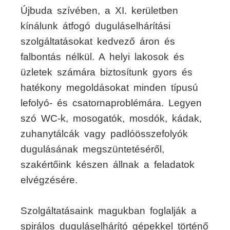
Újbuda szívében, a XI. kerületben
kínálunk átfogó duguláselhárítási
szolgáltatásokat kedvező áron és
falbontás nélkül. A helyi lakosok és
üzletek számára biztosítunk gyors és
hatékony megoldásokat minden típusú
lefolyó- és csatornaproblémára. Legyen
szó WC-k, mosogatók, mosdók, kádak,
zuhanytálcák vagy padlóösszefolyók
dugulásának megszüntetéséről,
szakértőink készen állnak a feladatok
elvégzésére.
Szolgáltatásaink magukban foglalják a
spirálos duguláselhárító gépekkel történő