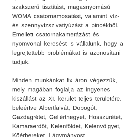
szakszerű tisztítást, magasnyomású
WOMA csatornamosatást, valamint víz-
és szennyvízszivattyúzást a pincékből.
Emellett csatornakamerázást és
nyomvonal keresést is vállalunk, hogy a
legrejtettebb problémákat is azonosítani
tudjuk.
Minden munkánkat fix áron végezzük,
mely magában foglalja az ingyenes
kiszállást az XI. kerület teljes területére,
beleértve Albertfalvát, Dobogót,
Gazdagrétet, Gellérthegyet, Hosszúrétet,
Kamaraerdőt, Kelenföldet, Kelenvölgyet,
Kőérbereket, Lágymányost,