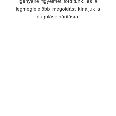
igényeire figyelmet fordítunk, és a
legmegfelelőbb megoldást kínáljuk a
duguláselhárításra.