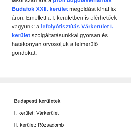
lakói számára a
profi duguláselhárítás
Budafok XXII. kerület
megoldást kínál fix
áron. Emellett a I. kerületben is elérhetőek
vagyunk: a
lefolyótisztítás Várkerület I.
kerület
szolgáltatásunkkal gyorsan és
hatékonyan orvosoljuk a felmerülő
gondokat.
Budapesti kerületek
I. kerület: Várkerület
II. kerület: Rózsadomb