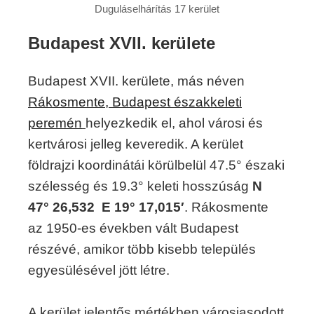
Duguláselhárítás 17 kerület
Budapest XVII. kerülete
Budapest XVII. kerülete, más néven
Rákosmente, Budapest északkeleti
peremén
helyezkedik el, ahol városi és
kertvárosi jelleg keveredik. A kerület
földrajzi koordinátái körülbelül 47.5° északi
szélesség és 19.3° keleti hosszúság
N
47° 26,532 E 19° 17,015′
. Rákosmente
az 1950-es években vált Budapest
részévé, amikor több kisebb település
egyesülésével jött létre.
A kerület jelentős mértékben városiasodott