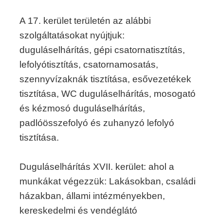
A 17. kerület területén az alábbi
szolgáltatásokat nyújtjuk:
duguláselhárítás, gépi csatornatisztítás,
lefolyótisztítás, csatornamosatás,
szennyvízaknák tisztítása, esővezetékek
tisztítása, WC duguláselhárítás, mosogató
és kézmosó duguláselhárítás,
padlóösszefolyó és zuhanyzó lefolyó
tisztítása.
Duguláselhárítás XVII. kerület: ahol a
munkákat végezzük: Lakásokban, családi
házakban, állami intézményekben,
kereskedelmi és vendéglátó