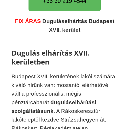
+36 30 219 4544
FIX ÁRAS
Duguláselhárítás Budapest
XVII. kerület
Dugulás elhárítás XVII.
kerületben
Budapest XVII. kerületének lakói számára
kiváló hírünk van: mostantól elérhetővé
vált a professzionális, mégis
pénztárcabarát
duguláselhárítási
szolgáltatásunk
. A Rákoskeresztúr
lakóteleptől kezdve Strázsahegyen át,
Rákoskert, Régiakadémiatelep,