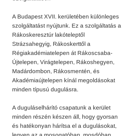
A Budapest XVII. kerületében különleges
szolgáltatást nyújtunk. Ez a szolgáltatás a
Rákoskeresztúr lakóteleptől
Strázsahegyig, Rákoskerttől a
Régiakadémiatelepen át Rákoscsaba-
Újtelepen, Virágtelepen, Rákoshegyen,
Madárdombon, Rákosmentén, és
Akadémiaújtelepen kínál megoldásokat
minden típusú dugulásra.
A duguláselhárító csapatunk a kerület
minden részén készen áll, hogy gyorsan
és hatékonyan hárítsa el a dugulásokat,
legyen az a mosogatóban, mosdóban,