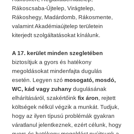
Rákoscsaba-Újtelep, Virágtelep,
Rákoshegy, Madárdomb, Rákosmente,
valamint Akadémiaújtelep területein
kiterjedt szolgáltatásokat kínálunk.
A 17. kerület minden szegletében
biztosítjuk a gyors és hatékony
megoldásokat mindenfajta dugulás
esetén. Legyen szó
mosogató, mosdó,
WC, kád vagy zuhany
dugulásának
elhárításáról, szakértőink
fix áron
, rejtett
költségek nélkül végzik a munkát. Tudjuk,
hogy az ilyen típusú problémák gyakran
váratlanul jelentkeznek, ezért célunk, hogy
gyors és hatékony megoldást nyújtsunk a