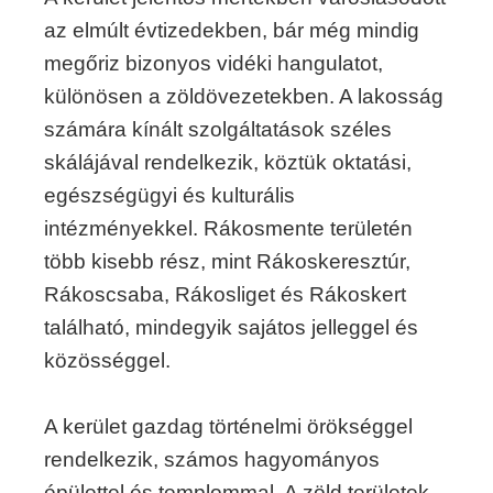
az elmúlt évtizedekben, bár még mindig
megőriz bizonyos vidéki hangulatot,
különösen a zöldövezetekben. A lakosság
számára kínált szolgáltatások széles
skálájával rendelkezik, köztük oktatási,
egészségügyi és kulturális
intézményekkel. Rákosmente területén
több kisebb rész, mint Rákoskeresztúr,
Rákoscsaba, Rákosliget és Rákoskert
található, mindegyik sajátos jelleggel és
közösséggel.
A kerület gazdag történelmi örökséggel
rendelkezik, számos hagyományos
épülettel és templommal. A zöld területek,