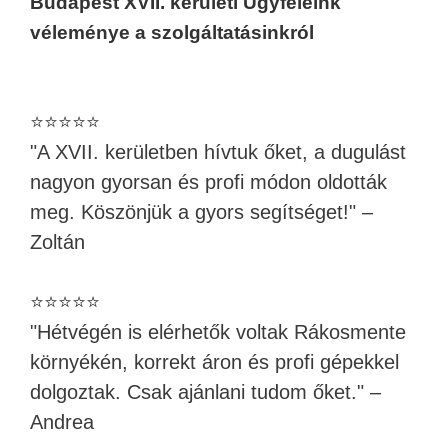
Budapest XVII. kerületi Ügyfeleink
véleménye a szolgáltatásinkról
⭐⭐⭐⭐⭐
"A XVII. kerületben hívtuk őket, a dugulást
nagyon gyorsan és profi módon oldották
meg. Köszönjük a gyors segítséget!" –
Zoltán
⭐⭐⭐⭐⭐
"Hétvégén is elérhetők voltak Rákosmente
környékén, korrekt áron és profi gépekkel
dolgoztak. Csak ajánlani tudom őket." –
Andrea