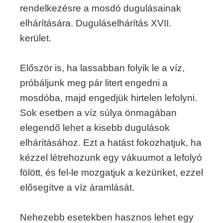
rendelkezésre a mosdó dugulásainak
elhárítására. Duguláselhárítás XVII.
kerület.
Először is, ha lassabban folyik le a víz,
próbáljunk meg pár litert engedni a
mosdóba, majd engedjük hirtelen lefolyni.
Sok esetben a víz súlya önmagában
elegendő lehet a kisebb dugulások
elhárításához. Ezt a hatást fokozhatjuk, ha
kézzel létrehozunk egy vákuumot a lefolyó
fölött, és fel-le mozgatjuk a kezünket, ezzel
elősegítve a víz áramlását.
Nehezebb esetekben hasznos lehet egy