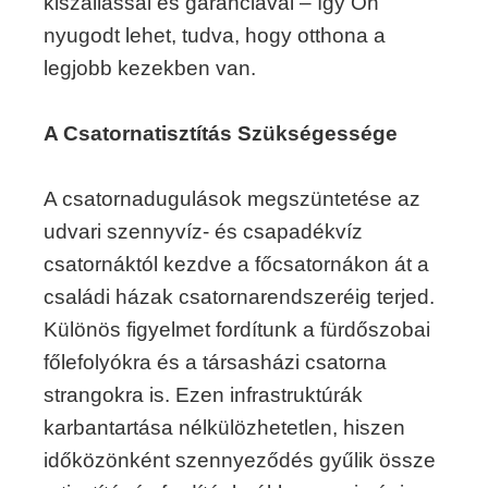
kiszállással és garanciával – így Ön
nyugodt lehet, tudva, hogy otthona a
legjobb kezekben van.
A Csatornatisztítás Szükségessége
A csatornadugulások megszüntetése az
udvari szennyvíz- és csapadékvíz
csatornáktól kezdve a főcsatornákon át a
családi házak csatornarendszeréig terjed.
Különös figyelmet fordítunk a fürdőszobai
főlefolyókra és a társasházi csatorna
strangokra is. Ezen infrastruktúrák
karbantartása nélkülözhetetlen, hiszen
időközönként szennyeződés gyűlik össze