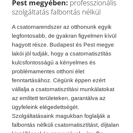
Pest megyében:
professzionális
szolgáltatás falbontás nélkül
A csatornarendszer az otthonunk egyik
legfontosabb, de gyakran figyelmen kívül
hagyott része. Budapest és Pest megye
lakói jól tudják, hogy a csatornatisztítás
kulcsfontosságú a kényelmes és
problémamentes otthoni élet
fenntartásához. Cégünk éppen ezért
vállalja a csatornatisztítási munkálatokat
az említett területeken, garantálva az
ügyfeleink elégedettségét.
Szolgáltatásaink magukban foglalják a
falbontás nélküli csatornatisztítást, díjtalan