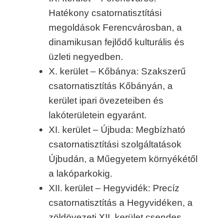
Hatékony csatornatisztítási
megoldások Ferencvárosban, a
dinamikusan fejlődő kulturális és
üzleti negyedben.
X. kerület – Kőbánya: Szakszerű
csatornatisztítás Kőbányán, a
kerület ipari övezeteiben és
lakóterületein egyaránt.
XI. kerület – Újbuda: Megbízható
csatornatisztítási szolgáltatások
Újbudán, a Műegyetem környékétől
a lakóparkokig.
XII. kerület – Hegyvidék: Precíz
csatornatisztítás a Hegyvidéken, a
zöldövezeti XII. kerület csendes,