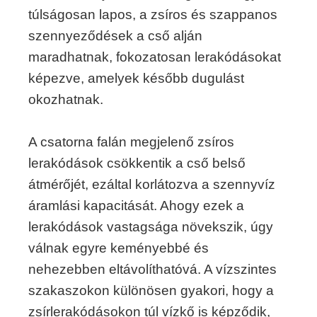
túlságosan lapos, a zsíros és szappanos
szennyeződések a cső alján
maradhatnak, fokozatosan lerakódásokat
képezve, amelyek később dugulást
okozhatnak.
A csatorna falán megjelenő zsíros
lerakódások csökkentik a cső belső
átmérőjét, ezáltal korlátozva a szennyvíz
áramlási kapacitását. Ahogy ezek a
lerakódások vastagsága növekszik, úgy
válnak egyre keményebbé és
nehezebben eltávolíthatóvá. A vízszintes
szakaszokon különösen gyakori, hogy a
zsírlerakódásokon túl vízkő is képződik,