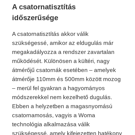
A csatornatisztítás
időszerűsége
A csatornatisztítás akkor válik
szükségessé, amikor az eldugulás már
megakadályozza a rendszer zavartalan
működését. Különösen a kültéri, nagy
átmérőjű csatornák esetében – amelyek
átmérője 110mm és 500mm között mozog
– merül fel gyakran a hagyományos
módszerekkel nem kezelhető dugulás.
Ebben a helyzetben a magasnyomású
csatornamosás, vagyis a Woma
technológia alkalmazása válik
szükségessé, amely kifejezetten hatékony