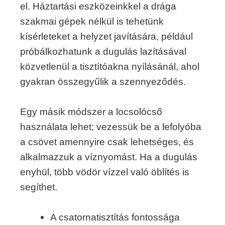
el. Háztartási eszközeinkkel a drága
szakmai gépek nélkül is tehetünk
kísérleteket a helyzet javítására, például
próbálkozhatunk a dugulás lazításával
közvetlenül a tisztítóakna nyílásánál, ahol
gyakran összegyűlik a szennyeződés.
Egy másik módszer a locsolócső
használata lehet; vezessük be a lefolyóba
a csövet amennyire csak lehetséges, és
alkalmazzuk a víznyomást. Ha a dugulás
enyhül, több vödör vízzel való öblítés is
segíthet.
A csatornatisztítás fontossága