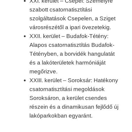
XXI. kerület – Csepel: Személyre
szabott csatornatisztítási
szolgáltatások Csepelen, a Sziget
városrészétől a ipari övezetekig.
XXII. kerület – Budafok-Tétény:
Alapos csatornatisztítás Budafok-
Tétényben, a borvidék hangulatát
és a lakóterületek harmóniáját
megőrizve.
XXIII. kerület – Soroksár: Hatékony
csatornatisztítási megoldások
Soroksáron, a kerület csendes
részein és a dinamikusan fejlődő új
lakóparkokban egyaránt.