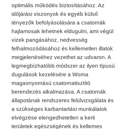
optimális működés biztosításához. Az
időjárási viszonyok és egyéb külső
tényezők befolyásolására a csatornák
hajlamosak lehetnek eldugulni, ami végül
vizek pangásához, nedvesség
felhalmozódásához és kellemetlen illatok
megjelenéséhez vezethet az udvaron. A
legmegbízhatóbb módszer az ilyen típusú
dugulások kezelésére a Woma
magasnyomású csatornatisztító
berendezés alkalmazása. A csatornák
állapotának rendszeres felülvizsgálata és
a szükséges karbantartási munkálatok
elvégzése elengedhetetlen a kerti
területek egészségének és kellemes