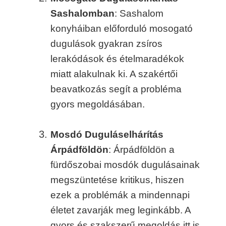
Sashalomban
: Sashalom
konyháiban előforduló mosogató
dugulások gyakran zsíros
lerakódások és ételmaradékok
miatt alakulnak ki. A szakértői
beavatkozás segít a probléma
gyors megoldásában.
Mosdó Duguláselhárítás
Árpádföldön
: Árpádföldön a
fürdőszobai mosdók dugulásainak
megszüntetése kritikus, hiszen
ezek a problémák a mindennapi
életet zavarják meg leginkább. A
gyors és szakszerű megoldás itt is