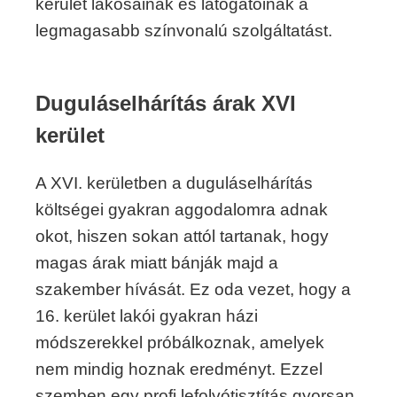
kerület lakosainak és látogatóinak a
legmagasabb színvonalú szolgáltatást.
Duguláselhárítás árak XVI
kerület
A XVI. kerületben a duguláselhárítás
költségei gyakran aggodalomra adnak
okot, hiszen sokan attól tartanak, hogy
magas árak miatt bánják majd a
szakember hívását. Ez oda vezet, hogy a
16. kerület lakói gyakran házi
módszerekkel próbálkoznak, amelyek
nem mindig hoznak eredményt. Ezzel
szemben egy profi lefolyótisztítás gyorsan