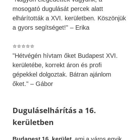
mosogató dugulását percek alatt
elhárították a XVI. kerületben. Köszönjük
a gyors segítséget!" – Erika
⭐⭐⭐⭐⭐
"Hétvégén hívtam őket Budapest XVI.
kerületébe, korrekt áron és profi
gépekkel dolgoztak. Bátran ajánlom
őket." – Gábor
Duguláselhárítás a 16.
kerületben
Budapest 16. kerület
, ami a város egyik