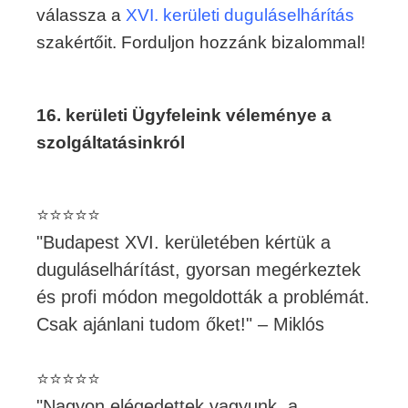
válassza a
XVI. kerületi duguláselhárítás
szakértőit. Forduljon hozzánk bizalommal!
16. kerületi Ügyfeleink véleménye a
szolgáltatásinkról
⭐⭐⭐⭐⭐
"Budapest XVI. kerületében kértük a
duguláselhárítást, gyorsan megérkeztek
és profi módon megoldották a problémát.
Csak ajánlani tudom őket!" – Miklós
⭐⭐⭐⭐⭐
"Nagyon elégedettek vagyunk, a