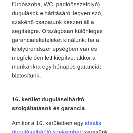
fürdőszoba, WC, padlóösszefolyó)
dugulások elhárításáról legyen szó,
szakértő csapatunk készen áll a
segítségre. Országosan különleges
garanciafeltételeket kínálunk: ha a
lefolyórendszer épségben van és
megfelelően lett kiépítve, akkor a
munkánkra egy hónapos garanciát
biztosítunk.
16. kerület duguláselhárító
szolgáltatások és garancia
Amikor a 16. kerületben egy
ideális
duguláselhárító szakembert
keresünk,