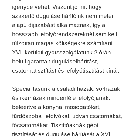
igénybe vehet. Viszont jó hír, hogy
szakértő duguláselhárítóink nem méter
alapú díjszabást alkalmaznak, így a
hosszabb lefolyórendszereknél sem kell
túlzottan magas költségekre számítani.
XVI. kerületi gyorsszolgálatunk 2 órán
belüli garantált duguláselhárítást,
csatornatisztítást és lefolyótisztítást kínál.
Specialitásunk a családi házak, sorházak
és ikerházak mindenféle lefolyójának,
beleértve a konyhai mosogatókat,
fürdőszobai lefolyókat, udvari csatornákat,
főcsatornákat. Tisztítóaknák gépi
tisztítását és duguláselhárítását a XVI.