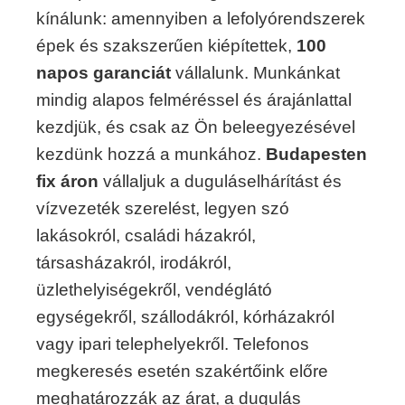
kínálunk: amennyiben a lefolyórendszerek
épek és szakszerűen kiépítettek,
100
napos garanciát
vállalunk. Munkánkat
mindig alapos felméréssel és árajánlattal
kezdjük, és csak az Ön beleegyezésével
kezdünk hozzá a munkához.
Budapesten
fix áron
vállaljuk a duguláselhárítást és
vízvezeték szerelést, legyen szó
lakásokról, családi házakról,
társasházakról, irodákról,
üzlethelyiségekről, vendéglátó
egységekről, szállodákról, kórházakról
vagy ipari telephelyekről. Telefonos
megkeresés esetén szakértőink előre
meghatározzák az árat, a dugulás