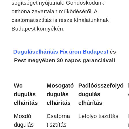
segítséget nyújtanak. Gondoskodunk
otthona zavartalan működéséről. A
csatornatisztítás is része kínálatunknak
Budapest környékén.
Duguláselhárítás Fix áron Budapest
és
Pest megyében 30 napos garanciával!
Wc
Mosogató
Padlóösszefolyó
dugulás
dugulás
dugulás
elhárítás
elhárítás
elhárítás
Mosdó
Csatorna
Lefolyó tisztítás
dugulás
tisztítás