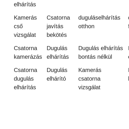
elhárítás
Kamerás
Csatorna
duguláselhárítás
cső
javítás
otthon
vizsgálat
bekötés
Csatorna
Dugulás
Dugulás elhárítás
kamerázás
elhárítás
bontás nélkül
Csatorna
Dugulás
Kamerás
dugulás
elhárító
csatorna
elhárítás
vizsgálat