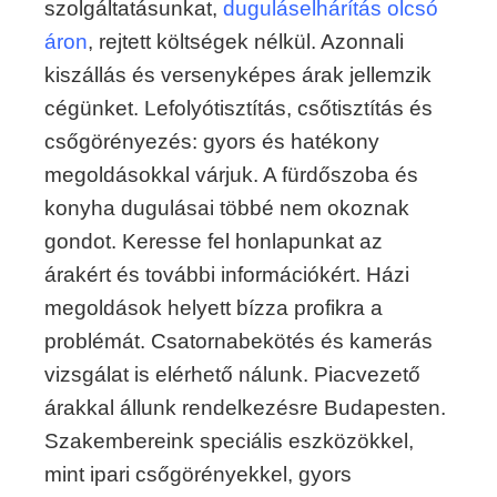
szolgáltatásunkat,
duguláselhárítás olcsó
áron
, rejtett költségek nélkül. Azonnali
kiszállás és versenyképes árak jellemzik
cégünket. Lefolyótisztítás, csőtisztítás és
csőgörényezés: gyors és hatékony
megoldásokkal várjuk. A fürdőszoba és
konyha dugulásai többé nem okoznak
gondot. Keresse fel honlapunkat az
árakért és további információkért. Házi
megoldások helyett bízza profikra a
problémát. Csatornabekötés és kamerás
vizsgálat is elérhető nálunk. Piacvezető
árakkal állunk rendelkezésre Budapesten.
Szakembereink speciális eszközökkel,
mint ipari csőgörényekkel, gyors