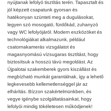
nyújtanak lefolyó tisztítás terén. Tapasztalt és
jól képzett csapatunk gyorsan és
hatékonyan szünteti meg a dugulásokat,
legyen szó mosogató, fürdőkád, zuhanyzó
vagy WC lefolyójáról. Modern eszközöket és
technológiákat alkalmazunk, például
csatornakamerás vizsgálatot és
magasnyomású vízsugaras tisztítást, hogy
biztosítsuk a hosszú távú megoldást. Az
Újpalotai szakemberek gyors kiszállást és
megbízható munkát garantálnak, így a lehető
legkevesebb kellemetlenséggel jár az
elhárítás. Bízzon szakértelmünkben, és
vegye igénybe szolgáltatásainkat, hogy
lefolyói mindig tökéletesen működjenek!