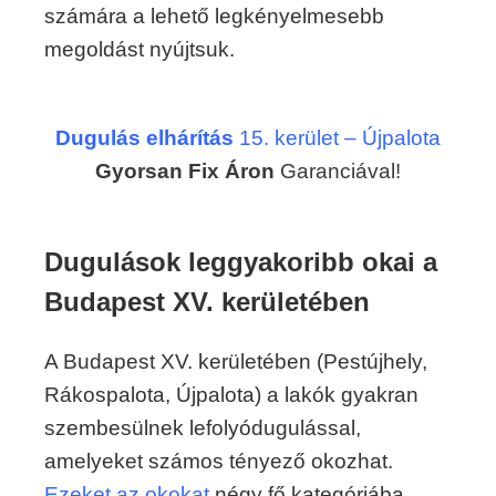
számára a lehető legkényelmesebb
megoldást nyújtsuk.
Dugulás elhárítás
15. kerület – Újpalota
Gyorsan Fix Áron
Garanciával!
Dugulások leggyakoribb okai a
Budapest XV. kerületében
A Budapest XV. kerületében (Pestújhely,
Rákospalota, Újpalota) a lakók gyakran
szembesülnek lefolyódugulással,
amelyeket számos tényező okozhat.
Ezeket az okokat
négy fő kategóriába