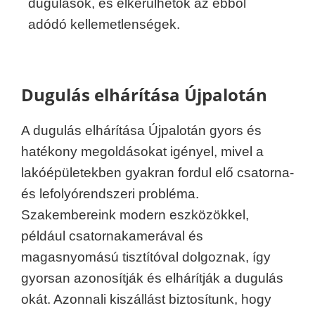
dugulások, és elkerülhetők az ebből
adódó kellemetlenségek.
Dugulás elhárítása Újpalotán
A dugulás elhárítása Újpalotán gyors és
hatékony megoldásokat igényel, mivel a
lakóépületekben gyakran fordul elő csatorna-
és lefolyórendszeri probléma.
Szakembereink modern eszközökkel,
például csatornakamerával és
magasnyomású tisztítóval dolgoznak, így
gyorsan azonosítják és elhárítják a dugulás
okát. Azonnali kiszállást biztosítunk, hogy