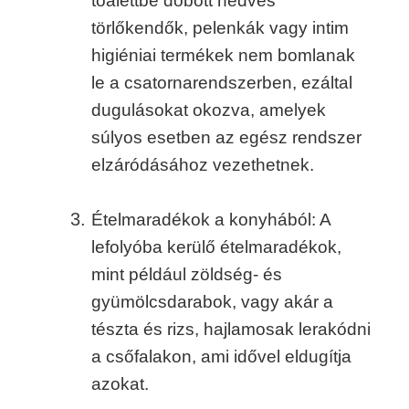
toalettbe dobott nedves
törlőkendők, pelenkák vagy intim
higiéniai termékek nem bomlanak
le a csatornarendszerben, ezáltal
dugulásokat okozva, amelyek
súlyos esetben az egész rendszer
elzáródásához vezethetnek.
Ételmaradékok a konyhából: A
lefolyóba kerülő ételmaradékok,
mint például zöldség- és
gyümölcsdarabok, vagy akár a
tészta és rizs, hajlamosak lerakódni
a csőfalakon, ami idővel eldugítja
azokat.