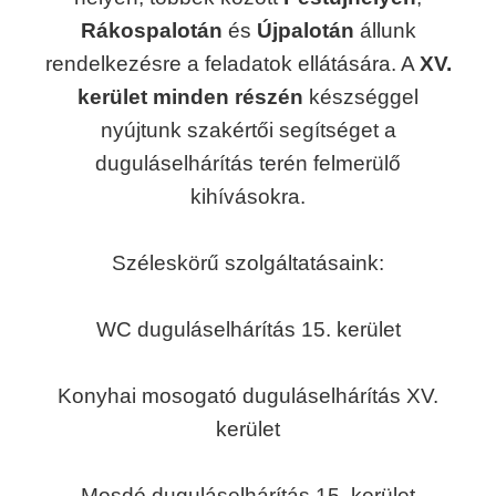
Rákospalotán
és
Újpalotán
állunk
rendelkezésre a feladatok ellátására. A
XV.
kerület minden részén
készséggel
nyújtunk szakértői segítséget a
duguláselhárítás terén felmerülő
kihívásokra.
Széleskörű szolgáltatásaink:
WC duguláselhárítás 15. kerület
Konyhai mosogató duguláselhárítás XV.
kerület
Mosdó duguláselhárítás 15. kerület