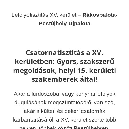
Lefolyótisztítás XV. kerület –
Rákospalota-
Pestújhely-Újpalota
Csatornatisztítás a XV.
kerületben:
Gyors, szakszerű
megoldások, helyi 15. kerületi
szakemberek által!
Akár a fürdőszobai vagy konyhai lefolyók
dugulásának megszüntetéséről van szó,
akár a kültéri és beltéri csatornák
karbantartásáról, a XV. kerület szerte több
helyen, többek között
Pestújhelyen
,