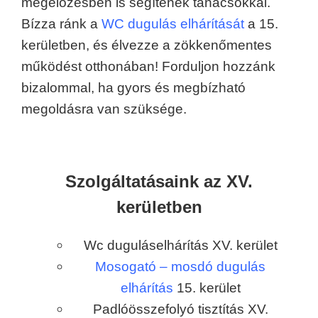
megelőzésben is segítenek tanácsokkal.
Bízza ránk a
WC dugulás elhárítását
a 15.
kerületben, és élvezze a zökkenőmentes
működést otthonában! Forduljon hozzánk
bizalommal, ha gyors és megbízható
megoldásra van szüksége.
Szolgáltatásaink az XV.
kerületben
Wc duguláselhárítás XV. kerület
Mosogató – mosdó dugulás
elhárítás
15. kerület
Padlóösszefolyó tisztítás XV.