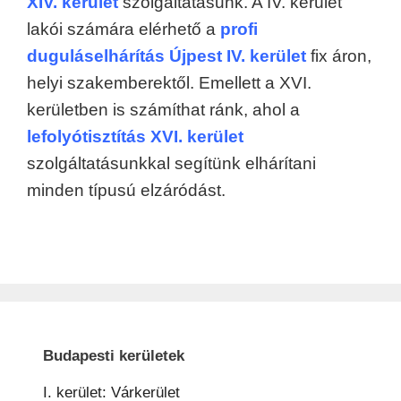
XIV. kerület
szolgáltatásunk. A IV. kerület
lakói számára elérhető a
profi
duguláselhárítás Újpest IV. kerület
fix áron,
helyi szakemberektől. Emellett a XVI.
kerületben is számíthat ránk, ahol a
lefolyótisztítás XVI. kerület
szolgáltatásunkkal segítünk elhárítani
minden típusú elzáródást.
Budapesti kerületek
I. kerület: Várkerület