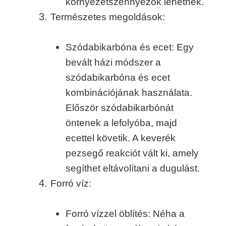
környezetszennyezők lehetnek.
Természetes megoldások:
Szódabikarbóna és ecet: Egy
bevált házi módszer a
szódabikarbóna és ecet
kombinációjának használata.
Először szódabikarbónát
öntenek a lefolyóba, majd
ecettel követik. A keverék
pezsegő reakciót vált ki, amely
segíthet eltávolítani a dugulást.
Forró víz:
Forró vízzel öblítés: Néha a