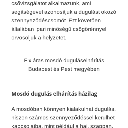
csővizsgálatot alkalmazunk, ami
segítségével azonosítjuk a dugulást okozó
szennyeződéscsomót. Ezt követően
általában ipari minőségű csőgörénnyel
orvosoljuk a helyzetet.
Fix áras mosdó duguláselhárítás
Budapest és Pest megyében
Mosdó dugulás elhárítás házilag
A mosdóban könnyen kialakulhat dugulás,
hiszen számos szennyeződéssel kerülhet
kapcsolatba, mint például a haj, szappan,