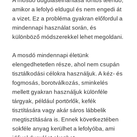
A mosdó duguláselhárítása fontos teendő,
amikor a lefolyó eldugul és nem engedi át
a vizet. Ez a probléma gyakran előfordul a
mindennapi használat során, és
különböző módszerekkel lehet megoldani.
A mosdó mindennapi életünk
elengedhetetlen része, ahol nem csupán
tisztálkodási célokra használjuk. A kéz- és
fogmosás, borotválkozás, sminkelés
mellett gyakran használjuk különféle
tárgyak, például portörlők, kefék
tisztítására vagy akár sáros lábbelik
megtisztítására is. Ennek következtében
sokféle anyag kerülhet a lefolyóba, ami