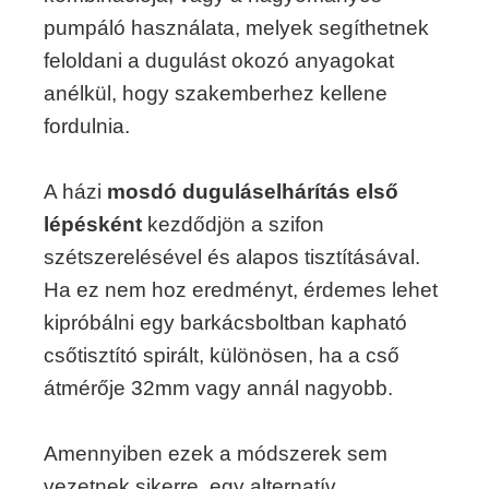
pumpáló használata, melyek segíthetnek
feloldani a dugulást okozó anyagokat
anélkül, hogy szakemberhez kellene
fordulnia.
A házi
mosdó duguláselhárítás első
lépésként
kezdődjön a szifon
szétszerelésével és alapos tisztításával.
Ha ez nem hoz eredményt, érdemes lehet
kipróbálni egy barkácsboltban kapható
csőtisztító spirált, különösen, ha a cső
átmérője 32mm vagy annál nagyobb.
Amennyiben ezek a módszerek sem
vezetnek sikerre, egy alternatív