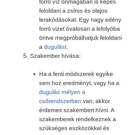
forró víz önmagában is képes
feloldani a zsíros és olajos
lerakódásokat. Egy nagy edény
forró vizet óvatosan a lefolyóba
öntve megpróbálhatjuk feloldani
a
dugulást
.
Szakember hívása:
Ha a fenti módszerek egyike
sem hoz eredményt, vagy ha a
d
ugulás
mélyen a
csőrendszerben
van, akkor
érdemes szakembert hívni. A
szakemberek rendelkeznek a
szükséges eszközökkel és