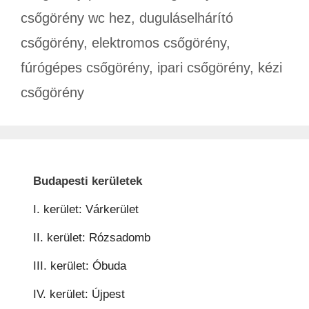
csőgörény wc hez
,
duguláselhárító
csőgörény
,
elektromos csőgörény
,
fúrógépes csőgörény
,
ipari csőgörény
,
kézi
csőgörény
Budapesti kerületek
I. kerület: Várkerület
II. kerület: Rózsadomb
III. kerület: Óbuda
IV. kerület: Újpest