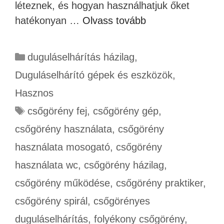
léteznek, és hogyan használhatjuk őket
hatékonyan …
Olvass tovább
duguláselhárítás házilag
,
Duguláselhárító gépek és eszközök
,
Hasznos
csőgörény fej
,
csőgörény gép
,
csőgörény használata
,
csőgörény
használata mosogató
,
csőgörény
használata wc
,
csőgörény házilag
,
csőgörény működése
,
csőgörény praktiker
,
csőgörény spirál
,
csőgörényes
duguláselhárítás
,
folyékony csőgörény
,