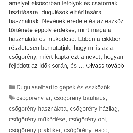
amelyet elsősorban lefolyók és csatornák
tisztítására, dugulások elhárítására
használnak. Nevének eredete és az eszköz
története éppoly érdekes, mint maga a
használata és működése. Ebben a cikkben
részletesen bemutatjuk, hogy mi is az a
csőgörény, miért kapta ezt a nevet, hogyan
fejlődött az idők során, és …
Olvass tovább
Duguláselhárító gépek és eszközök
csőgörény ár
,
csőgörény bauhaus
,
csőgörény használata
,
csőgörény házilag
,
csőgörény működése
,
csőgörény obi
,
csőgörény praktiker
,
csőgörény tesco
,