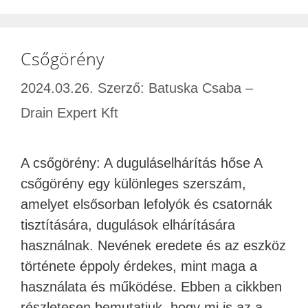
Csőgörény
2024.03.26.
Szerző:
Batuska Csaba –
Drain Expert Kft
A csőgörény: A duguláselhárítás hőse A
csőgörény egy különleges szerszám,
amelyet elsősorban lefolyók és csatornák
tisztítására, dugulások elhárítására
használnak. Nevének eredete és az eszköz
története éppoly érdekes, mint maga a
használata és működése. Ebben a cikkben
részletesen bemutatjuk, hogy mi is az a