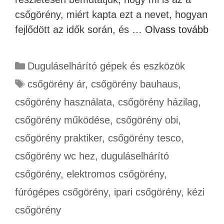
csőgörény, miért kapta ezt a nevet, hogyan
fejlődött az idők során, és …
Olvass tovább
Duguláselhárító gépek és eszközök
csőgörény ár
,
csőgörény bauhaus
,
csőgörény használata
,
csőgörény házilag
,
csőgörény működése
,
csőgörény obi
,
csőgörény praktiker
,
csőgörény tesco
,
csőgörény wc hez
,
duguláselhárító
csőgörény
,
elektromos csőgörény
,
fúrógépes csőgörény
,
ipari csőgörény
,
kézi
csőgörény