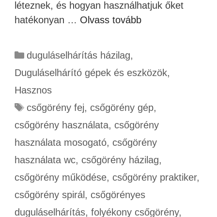
léteznek, és hogyan használhatjuk őket
hatékonyan …
Olvass tovább
duguláselhárítás házilag
,
Duguláselhárító gépek és eszközök
,
Hasznos
csőgörény fej
,
csőgörény gép
,
csőgörény használata
,
csőgörény
használata mosogató
,
csőgörény
használata wc
,
csőgörény házilag
,
csőgörény működése
,
csőgörény praktiker
,
csőgörény spirál
,
csőgörényes
duguláselhárítás
,
folyékony csőgörény
,