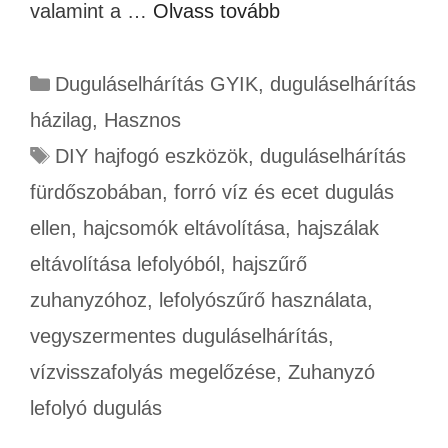
valamint a …
Olvass tovább
Duguláselhárítás GYIK
,
duguláselhárítás
házilag
,
Hasznos
DIY hajfogó eszközök
,
duguláselhárítás
fürdőszobában
,
forró víz és ecet dugulás
ellen
,
hajcsomók eltávolítása
,
hajszálak
eltávolítása lefolyóból
,
hajszűrő
zuhanyzóhoz
,
lefolyószűrő használata
,
vegyszermentes duguláselhárítás
,
vízvisszafolyás megelőzése
,
Zuhanyzó
lefolyó dugulás