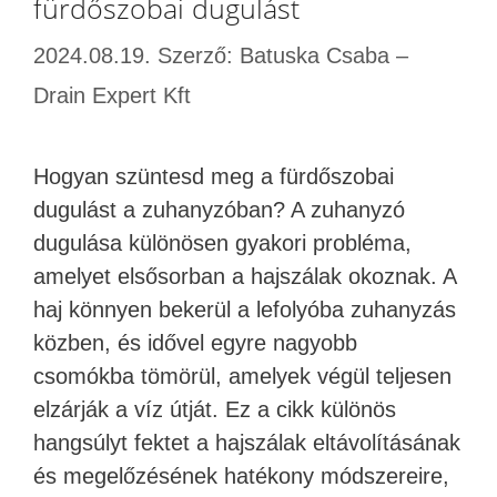
fürdőszobai dugulást
2024.08.19.
Szerző:
Batuska Csaba –
Drain Expert Kft
Hogyan szüntesd meg a fürdőszobai
dugulást a zuhanyzóban? A zuhanyzó
dugulása különösen gyakori probléma,
amelyet elsősorban a hajszálak okoznak. A
haj könnyen bekerül a lefolyóba zuhanyzás
közben, és idővel egyre nagyobb
csomókba tömörül, amelyek végül teljesen
elzárják a víz útját. Ez a cikk különös
hangsúlyt fektet a hajszálak eltávolításának
és megelőzésének hatékony módszereire,