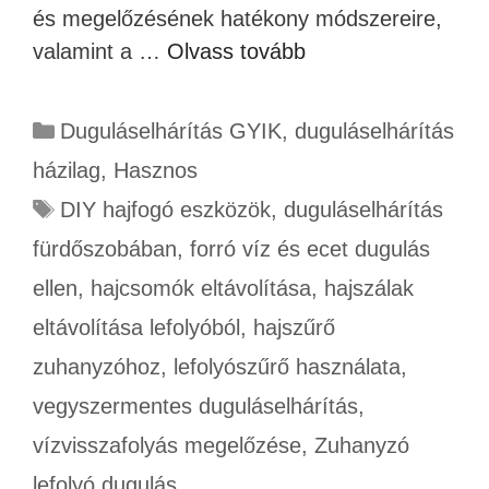
és megelőzésének hatékony módszereire,
valamint a …
Olvass tovább
Duguláselhárítás GYIK
,
duguláselhárítás
házilag
,
Hasznos
DIY hajfogó eszközök
,
duguláselhárítás
fürdőszobában
,
forró víz és ecet dugulás
ellen
,
hajcsomók eltávolítása
,
hajszálak
eltávolítása lefolyóból
,
hajszűrő
zuhanyzóhoz
,
lefolyószűrő használata
,
vegyszermentes duguláselhárítás
,
vízvisszafolyás megelőzése
,
Zuhanyzó
lefolyó dugulás