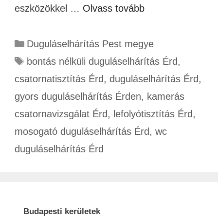
eszközökkel …
Olvass tovább
Duguláselhárítás Pest megye
bontás nélküli duguláselhárítás Érd
,
csatornatisztítás Érd
,
duguláselhárítás Érd
,
gyors duguláselhárítás Érden
,
kamerás
csatornavizsgálat Érd
,
lefolyótisztítás Érd
,
mosogató duguláselhárítás Érd
,
wc
duguláselhárítás Érd
Budapesti kerületek