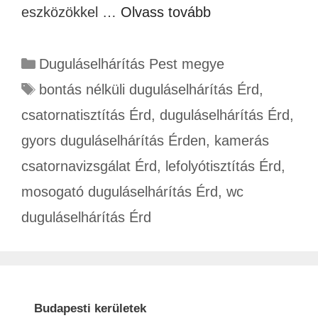
eszközökkel …
Olvass tovább
Duguláselhárítás Pest megye
bontás nélküli duguláselhárítás Érd
,
csatornatisztítás Érd
,
duguláselhárítás Érd
,
gyors duguláselhárítás Érden
,
kamerás
csatornavizsgálat Érd
,
lefolyótisztítás Érd
,
mosogató duguláselhárítás Érd
,
wc
duguláselhárítás Érd
Budapesti kerületek