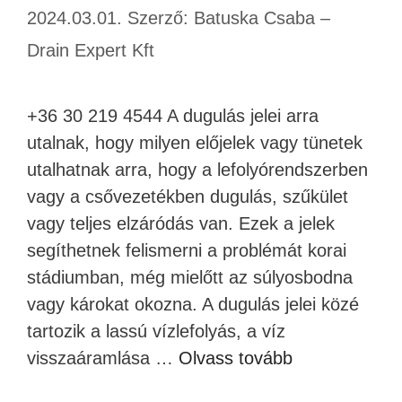
2024.03.01.
Szerző:
Batuska Csaba –
Drain Expert Kft
+36 30 219 4544 A dugulás jelei arra
utalnak, hogy milyen előjelek vagy tünetek
utalhatnak arra, hogy a lefolyórendszerben
vagy a csővezetékben dugulás, szűkület
vagy teljes elzáródás van. Ezek a jelek
segíthetnek felismerni a problémát korai
stádiumban, még mielőtt az súlyosbodna
vagy károkat okozna. A dugulás jelei közé
tartozik a lassú vízlefolyás, a víz
visszaáramlása …
Olvass tovább