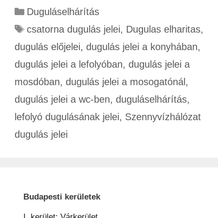
Duguláselhárítás
csatorna dugulás jelei
,
Dugulas elharitas
,
dugulás előjelei
,
dugulás jelei a konyhában
,
dugulás jelei a lefolyóban
,
dugulás jelei a
mosdóban
,
dugulás jelei a mosogatónál
,
dugulás jelei a wc-ben
,
duguláselhárítás
,
lefolyó dugulásának jelei
,
Szennyvízhálózat
dugulás jelei
Budapesti kerületek
I. kerület: Várkerület