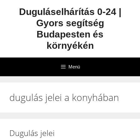
Duguláselhárítás 0-24 |
Gyors segítség
Budapesten és
környékén
Menü
dugulás jelei a konyhában
Dugulás jelei