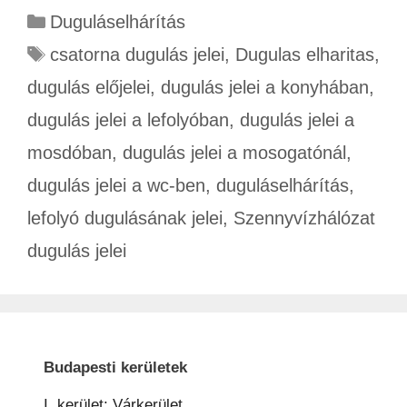
Duguláselhárítás
csatorna dugulás jelei
,
Dugulas elharitas
,
dugulás előjelei
,
dugulás jelei a konyhában
,
dugulás jelei a lefolyóban
,
dugulás jelei a
mosdóban
,
dugulás jelei a mosogatónál
,
dugulás jelei a wc-ben
,
duguláselhárítás
,
lefolyó dugulásának jelei
,
Szennyvízhálózat
dugulás jelei
Budapesti kerületek
I. kerület: Várkerület