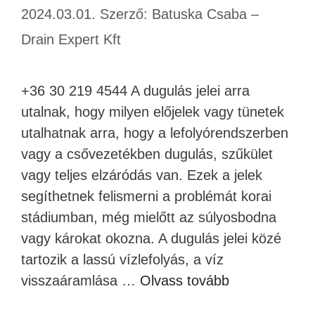
2024.03.01.
Szerző:
Batuska Csaba –
Drain Expert Kft
+36 30 219 4544 A dugulás jelei arra
utalnak, hogy milyen előjelek vagy tünetek
utalhatnak arra, hogy a lefolyórendszerben
vagy a csővezetékben dugulás, szűkület
vagy teljes elzáródás van. Ezek a jelek
segíthetnek felismerni a problémát korai
stádiumban, még mielőtt az súlyosbodna
vagy károkat okozna. A dugulás jelei közé
tartozik a lassú vízlefolyás, a víz
visszaáramlása …
Olvass tovább