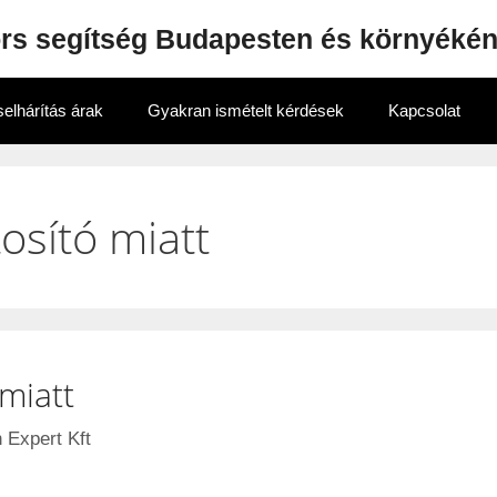
ors segítség Budapesten és környéké
elhárítás árak
Gyakran ismételt kérdések
Kapcsolat
tosító miatt
 miatt
 Expert Kft