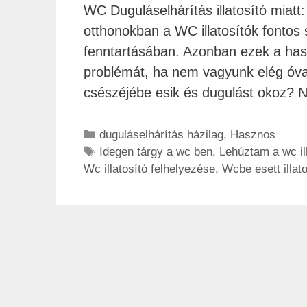
WC Duguláselhárítás illatosító miat
otthonokban a WC illatosítók fontos s
fenntartásában. Azonban ezek a ha
problémát, ha nem vagyunk elég óvato
csészéjébe esik és dugulást okoz? 
duguláselhárítás házilag
,
Hasznos
Idegen tárgy a wc ben
,
Lehúztam a wc ill
Wc illatosító felhelyezése
,
Wcbe esett illato