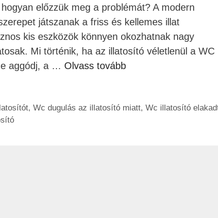
t: hogyan előzzük meg a problémát? A modern
zerepet játszanak a friss és kellemes illat
sznos kis eszközök könnyen okozhatnak nagy
sak. Mi történik, ha az illatosító véletlenül a WC
Ne aggódj, a …
Olvass tovább
atosítót
,
Wc dugulás az illatosító miatt
,
Wc illatosító elakad
sító