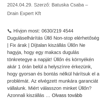
2024.04.29.
Szerző:
Batuska Csaba –
Drain Expert Kft
📞 Hívjon most: 0630/219 4544
Duguláselhárítás Üllő Non-stop elérhetőség
| Fix árak | Díjtalan kiszállás Üllőn Ne
hagyja, hogy egy makacs dugulás
tönkretegye a napját! Üllőn és környékén
akár 1 órán belül a helyszínre érkezünk,
hogy gyorsan és bontás nélkül hárítsuk el a
problémát. Az elvégzett munkára garanciát
vállalunk. Miért válasszon minket Üllőn?
Azonnali kiszállás …
Olvass tovább