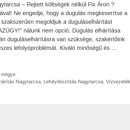
tarcsa – Rejtett költségek nélkül Fix Áron ?
val! Ne engedje, hogy a dugulás megkeserítse a
, szakszerűen megoldjuk a duguláselhárítást
AZÚGY!” nálunk nem opció. Dugulás elhárítása
 duguláselhárításra van szüksége, szakértőink
sszes lefolyóproblémát. Kiváló minőségű és …
t megye
hárítás Nagytarcsa
,
Lefolyótisztítás Nagytarcsa
,
Vízvezeték