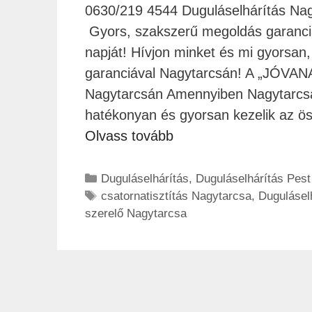
0630/219 4544 Duguláselhárítás Nagy
Gyors, szakszerű megoldás garanciá
napját! Hívjon minket és mi gyorsan
garanciával Nagytarcsán! A „JÓVAN
Nagytarcsán Amennyiben Nagytarcsán
hatékonyan és gyorsan kezelik az ö
Olvass tovább
Duguláselhárítás
,
Duguláselhárítás Pes
csatornatisztítás Nagytarcsa
,
Dugulásel
szerelő Nagytarcsa