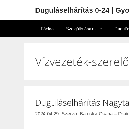
Duguláselhárítás 0-24 | Gy
Főoldal
Szolgáltatásaink
Dugulás
Vízvezeték-szerel
Duguláselhárítás Nagyt
2024.04.29.
Szerző:
Batuska Csaba – Drain