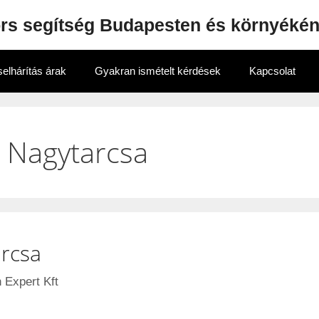
ors segítség Budapesten és környéké
elhárítás árak
Gyakran ismételt kérdések
Kapcsolat
ő Nagytarcsa
arcsa
 Expert Kft