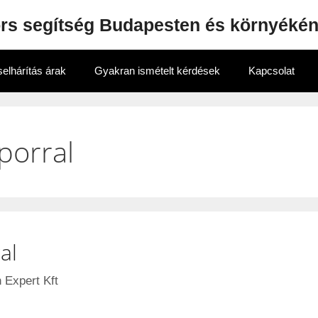
ors segítség Budapesten és környéké
elhárítás árak
Gyakran ismételt kérdések
Kapcsolat
porral
al
 Expert Kft