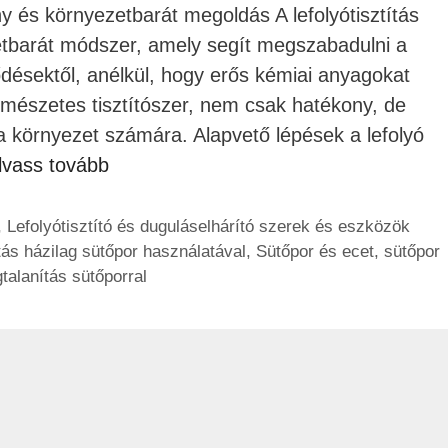
ny és környezetbarát megoldás A lefolyótisztítás
etbarát módszer, amely segít megszabadulni a
désektől, anélkül, hogy erős kémiai anyagokat
ermészetes tisztítószer, nem csak hatékony, de
a környezet számára. Alapvető lépések a lefolyó
lvass tovább
,
Lefolyótisztító és duguláselhárító szerek és eszközök
ítás házilag sütőpor használatával
,
Sütőpor és ecet
,
sütőpor
talanítás sütőporral