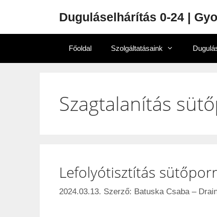
Duguláselhárítás 0-24 | Gy
Főoldal
Szolgáltatásaink
Dugulás
Szagtalanítás sütő
Lefolyótisztítás sütőporr
2024.03.13.
Szerző:
Batuska Csaba – Drain