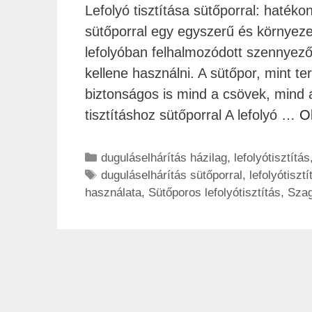
Lefolyó tisztítása sütőporral: hatéko
sütőporral egy egyszerű és környez
lefolyóban felhalmozódott szennyező
kellene használni. A sütőpor, mint t
biztonságos is mind a csövek, mind 
tisztításhoz sütőporral A lefolyó …
O
duguláselhárítás házilag
,
lefolyótisztítás
duguláselhárítás sütőporral
,
lefolyótiszt
használata
,
Sütőporos lefolyótisztítás
,
Szag