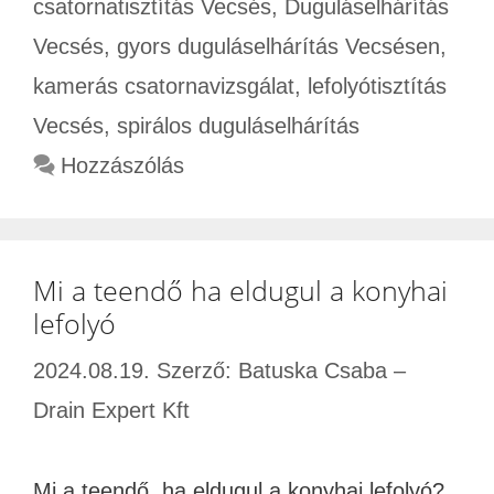
csatornatisztítás Vecsés
,
Duguláselhárítás
Vecsés
,
gyors duguláselhárítás Vecsésen
,
kamerás csatornavizsgálat
,
lefolyótisztítás
Vecsés
,
spirálos duguláselhárítás
Hozzászólás
Mi a teendő ha eldugul a konyhai
lefolyó
2024.08.19.
Szerző:
Batuska Csaba –
Drain Expert Kft
Mi a teendő, ha eldugul a konyhai lefolyó?