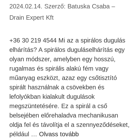
2024.02.14.
Szerző:
Batuska Csaba –
Drain Expert Kft
+36 30 219 4544 Mi az a spirálos dugulás
elhárítás? A spirálos duguláselhárítás egy
olyan módszer, amelyben egy hosszú,
rugalmas és spirális alakú fém vagy
műanyag eszközt, azaz egy csőtisztító
spirált használnak a csövekben és
lefolyókban kialakult dugulások
megszüntetésére. Ez a spirál a cső
belsejében előrehaladva mechanikusan
oldja fel és távolítja el a szennyeződéseket,
például …
Olvass tovább