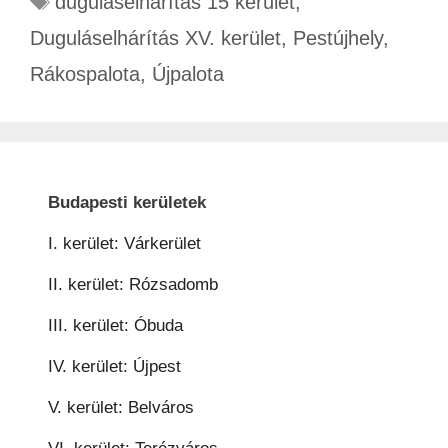
duguláselhárítás 15 kerület
,
Duguláselhárítás XV. kerület
,
Pestújhely
,
Rákospalota
,
Újpalota
Budapesti kerületek
I. kerület: Várkerület
II. kerület: Rózsadomb
III. kerület: Óbuda
IV. kerület: Újpest
V. kerület: Belváros