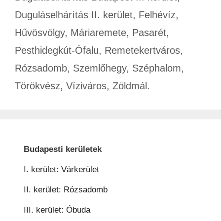
Duguláselhárítás II. kerület
,
Felhévíz
,
Hűvösvölgy
,
Máriaremete
,
Pasarét
,
Pesthidegkút-Ófalu
,
Remetekertváros
,
Rózsadomb
,
Szemlőhegy
,
Széphalom
,
Törökvész
,
Víziváros
,
Zöldmál.
Budapesti kerületek
I. kerület: Várkerület
II. kerület: Rózsadomb
III. kerület: Óbuda