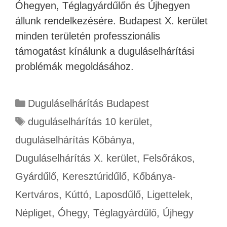
Óhegyen, Téglagyárdűlőn és Újhegyen
állunk rendelkezésére. Budapest X. kerület
minden területén professzionális
támogatást kínálunk a duguláselhárítási
problémák megoldásához.
Duguláselhárítás Budapest
duguláselhárítás 10 kerület
,
duguláselhárítás Kőbánya
,
Duguláselhárítás X. kerület
,
Felsőrákos
,
Gyárdűlő
,
Keresztúridűlő
,
Kőbánya-
Kertváros
,
Kúttó
,
Laposdűlő
,
Ligettelek
,
Népliget
,
Óhegy
,
Téglagyárdűlő
,
Újhegy