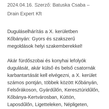
2024.04.16.
Szerző:
Batuska Csaba –
Drain Expert Kft
Duguláselhárítás a X. kerületben
Kőbányán: Gyors és szakszerű
megoldások helyi szakemberekkel!
Akár fürdőszobai és konyhai lefolyók
dugulását, akár külső és belső csatornák
karbantartását kell elvégezni, a X. kerület
számos pontján, többek között Kőbányán,
Felsőrákoson, Gyárdűlőn, Keresztúridűlőn,
Kőbánya-Kertvárosban, Kúttón,
Laposdűlőn, Ligetteleken, Népligeten,