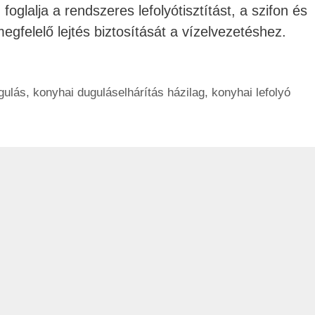
glalja a rendszeres lefolyótisztítást, a szifon és
egfelelő lejtés biztosítását a vízelvezetéshez.
gulás
,
konyhai duguláselhárítás házilag
,
konyhai lefolyó