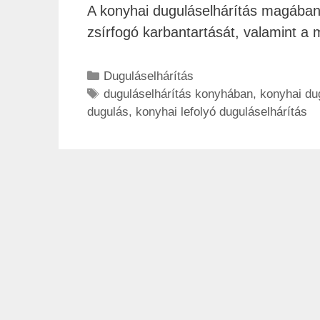
A konyhai duguláselhárítás magában fo
zsírfogó karbantartását, valamint a m
Duguláselhárítás
duguláselhárítás konyhában
,
konyhai du
dugulás
,
konyhai lefolyó duguláselhárítás