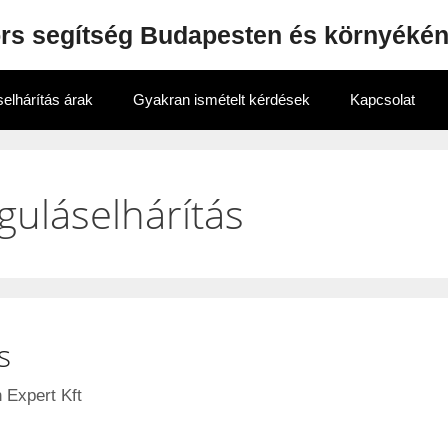
ors segítség Budapesten és környéké
elhárítás árak
Gyakran ismételt kérdések
Kapcsolat
guláselhárítás
s
 Expert Kft