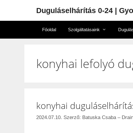
Duguláselhárítás 0-24 | Gy
Főoldal
Szolgáltatásaink
Dugulás
konyhai lefolyó du
konyhai duguláselhárítá
2024.07.10.
Szerző:
Batuska Csaba – Drain