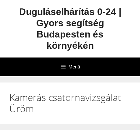
Duguláselhárítás 0-24 |
Gyors segítség
Budapesten és
környékén
Menü
Kamerás csatornavizsgálat
Üröm