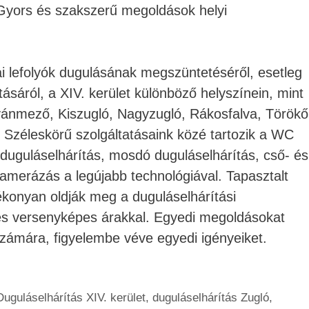
 Gyors és szakszerű megoldások helyi
i lefolyók dugulásának megszüntetéséről, esetleg
rtásáról, a XIV. kerület különböző helyszínein, mint
vánmező, Kiszugló, Nagyzugló, Rákosfalva, Törökő
. Széleskörű szolgáltatásaink közé tartozik a WC
duguláselhárítás, mosdó duguláselhárítás, cső- és
kamerázás a legújabb technológiával. Tapasztalt
konyan oldják meg a duguláselhárítási
és versenyképes árakkal. Egyedi megoldásokat
számára, figyelembe véve egyedi igényeiket.
Duguláselhárítás XIV. kerület
,
duguláselhárítás Zugló
,