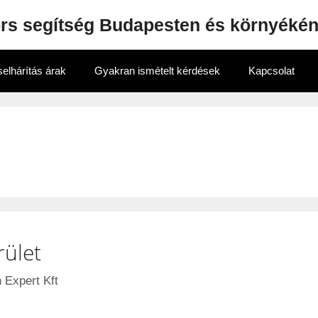
ors segítség Budapesten és környéké
elhárítás árak
Gyakran ismételt kérdések
Kapcsolat
rület
 Expert Kft