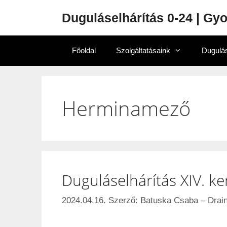
Duguláselhárítás 0-24 | Gy
Főoldal
Szolgáltatásaink
Dugulás
Herminamező
Duguláselhárítás XIV. ke
2024.04.16.
Szerző:
Batuska Csaba – Drain