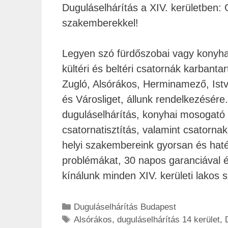
Duguláselhárítás a XIV. kerületben:
szakemberekkel!
Legyen szó fürdőszobai vagy konyha
kültéri és beltéri csatornák karbanta
Zugló, Alsórákos, Herminamező, Ist
és Városliget, állunk rendelkezésére
duguláselhárítás, konyhai mosogató 
csatornatisztítás, valamint csatorna
helyi szakembereink gyorsan és haté
problémákat, 30 napos garanciával 
kínálunk minden XIV. kerületi lakos 
Duguláselhárítás Budapest
Alsórákos
,
duguláselhárítás 14 kerület
,