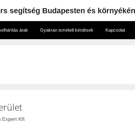
ors segítség Budapesten és környéké
elhárítás árak
Gyakran ismételt kérdések
Kapcsolat
erület
 Expert Kft