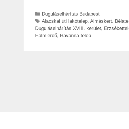
Duguláselhárítás Budapest
Alacskai úti lakótelep
,
Almáskert
,
Bélate
Duguláselhárítás XVIII. kerület
,
Erzsébette
Halmierdő
,
Havanna-telep