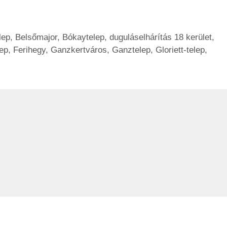
lep
,
Belsőmajor
,
Bókaytelep
,
duguláselhárítás 18 kerület
,
lep
,
Ferihegy
,
Ganzkertváros
,
Ganztelep
,
Gloriett-telep
,