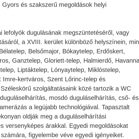
n: Gyors és szakszerű megoldások helyi
i lefolyók dugulásának megszüntetéséről, vagy
tásáról, a XVIII. kerület különböző helyszínein, min
 Bélatelep, Belsőmajor, Bókaytelep, Erdőskert,
ros, Ganztelep, Gloriett-telep, Halmierdő, Havanna
telep, Liptáktelep, Lónyaytelep, Miklóstelep,
Imre-kertváros, Szent Lőrinc-telep és
. Széleskörű szolgáltatásaink közé tartozik a WC
duguláselhárítás, mosdó duguláselhárítás, cső- és
kamerázás a legújabb technológiával. Tapasztalt
konyan oldják meg a duguláselhárítási
és versenyképes árakkal. Egyedi megoldásokat
s számára, figyelembe véve egyedi igényeiket.