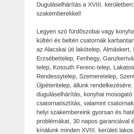
Duguláselhárítás a XVIII. kerületbe
szakemberekkel!
Legyen szó fürdőszobai vagy konyha
kültéri és beltéri csatornák karbantar
az Alacskai úti lakótelep, Almáskert,
Erzsébettelep, Ferihegy, Ganzkertvá
telep, Kossuth Ferenc-telep, Lakatos
Rendessytelep, Szemeretelep, Szent 
Újpéteritelep, állunk rendelkezésére
duguláselhárítás, konyhai mosogató 
csatornatisztítás, valamint csatorna
helyi szakembereink gyorsan és haté
problémákat, 30 napos garanciával 
kínálunk minden XVIII. kerületi lako