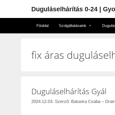
Duguláselhárítás 0-24 | Gy
Főoldal
Szolgáltatásaink
Dugulás
fix áras dugulásel
Duguláselhárítás Gyál
2024.12.03.
Szerző:
Batuska Csaba – Drain