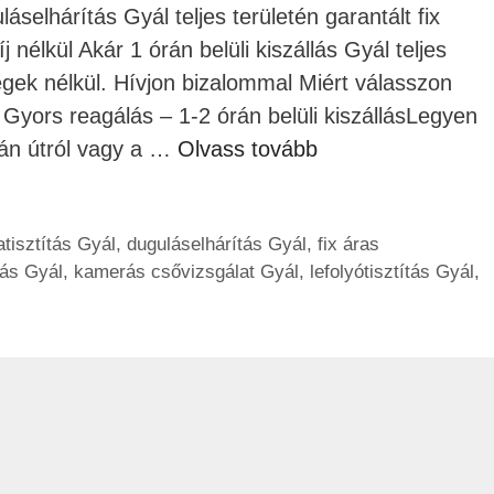
selhárítás Gyál teljes területén garantált fix
íj nélkül Akár 1 órán belüli kiszállás Gyál teljes
tségek nélkül. Hívjon bizalommal Miért válasszon
Gyors reagálás – 1-2 órán belüli kiszállásLegyen
ván útról vagy a …
Olvass tovább
atisztítás Gyál
,
duguláselhárítás Gyál
,
fix áras
tás Gyál
,
kamerás csővizsgálat Gyál
,
lefolyótisztítás Gyál
,