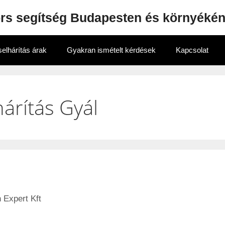
ors segítség Budapesten és környéké
elhárítás árak
Gyakran ismételt kérdések
Kapcsolat
hárítás Gyál
 Expert Kft