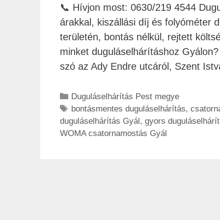
📞 Hívjon most: 0630/219 4544 Dugulá
árakkal, kiszállási díj és folyóméter d
területén, bontás nélkül, rejtett köl
minket duguláselhárításhoz Gyálon? 
szó az Ady Endre utcáról, Szent Ist
Duguláselhárítás Pest megye
bontásmentes duguláselhárítás
,
csatorn
duguláselhárítás Gyál
,
gyors duguláselhárí
WOMA csatornamostás Gyál