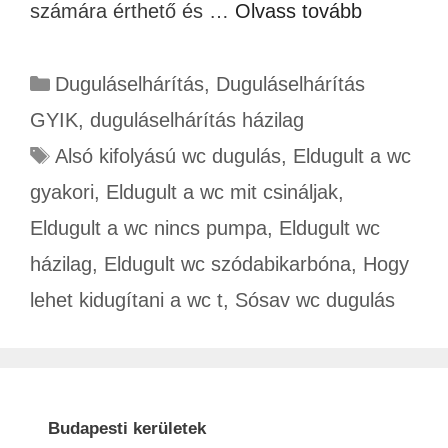
számára érthető és …
Olvass tovább
Duguláselhárítás
,
Duguláselhárítás
GYIK
,
duguláselhárítás házilag
Alsó kifolyású wc dugulás
,
Eldugult a wc
gyakori
,
Eldugult a wc mit csináljak
,
Eldugult a wc nincs pumpa
,
Eldugult wc
házilag
,
Eldugult wc szódabikarbóna
,
Hogy
lehet kidugítani a wc t
,
Sósav wc dugulás
Budapesti kerületek