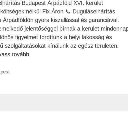
árítás Budapest Árpádföld XVI. kerület
 költségek nélkül Fix Áron 📞 Duguláselhárítás
 Árpádföldön gyors kiszállással és garanciával.
iemelkedő jelentőséggel bírnak a kerület mindennap
önös figyelmet fordítunk a helyi lakosság és
rű szolgáltatásokat kínálunk az egész területen.
vass tovább
apest