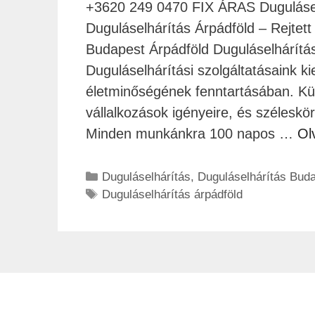
+3620 249 0470 FIX ÁRAS Duguláselh
Duguláselhárítás Árpádföld – Rejtett
Budapest Árpádföld Duguláselhárítás
Duguláselhárítási szolgáltatásaink k
életminőségének fenntartásában. Kül
vállalkozások igényeire, és széleskö
Minden munkánkra 100 napos …
Ol
Duguláselhárítás
,
Duguláselhárítás Bud
Duguláselhárítás árpádföld