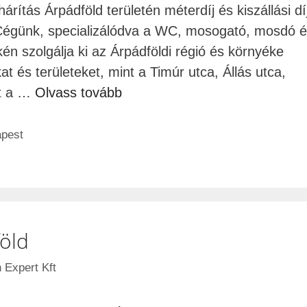
rítás Árpádföld területén méterdíj és kiszállási dí
s Cégünk, specializálódva a WC, mosogató, mosdó 
n szolgálja ki az Árpádföldi régió és környéke
at és területeket, mint a Timúr utca, Állás utca,
nt a …
Olvass tovább
apest
öld
 Expert Kft