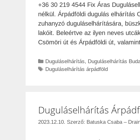
+36 30 219 4544 Fix Áras Duguláselhá
nélkül. Árpádföldi dugulás elhárítá
zuhanyzó duguláselhárítására, büszké
lakóit. Beleértve az ilyen neves utcák
Csömöri út és Árpádföldi út, valami
Duguláselhárítás
,
Duguláselhárítás Bud
Duguláselhárítás árpádföld
Duguláselhárítás Árpádf
2023.12.10.
Szerző:
Batuska Csaba – Drain