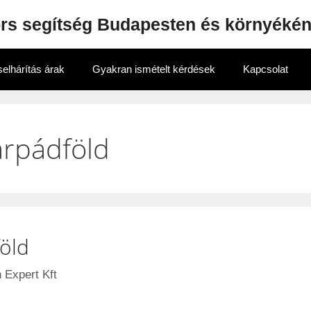
ors segítség Budapesten és környéké
elhárítás árak
Gyakran ismételt kérdések
Kapcsolat
árpádföld
öld
 Expert Kft