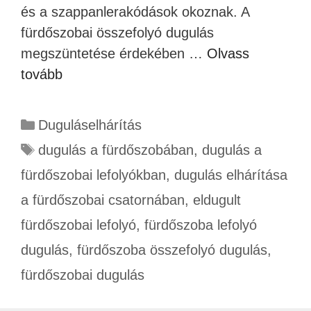
és a szappanlerakódások okoznak. A
fürdőszobai összefolyó dugulás
megszüntetése érdekében …
Olvass
tovább
Duguláselhárítás
dugulás a fürdőszobában
,
dugulás a
fürdőszobai lefolyókban
,
dugulás elhárítása
a fürdőszobai csatornában
,
eldugult
fürdőszobai lefolyó
,
fürdőszoba lefolyó
dugulás
,
fürdőszoba összefolyó dugulás
,
fürdőszobai dugulás