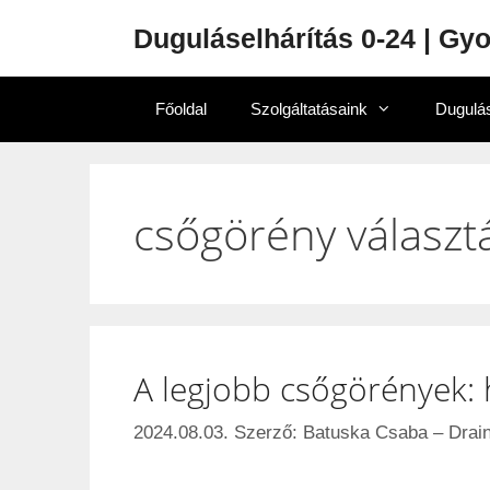
Duguláselhárítás 0-24 | Gy
Főoldal
Szolgáltatásaink
Dugulás
csőgörény választ
A legjobb csőgörények:
2024.08.03.
Szerző:
Batuska Csaba – Drain