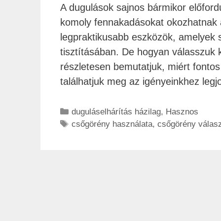
A dugulások sajnos bármikor előfor
komoly fennakadásokat okozhatnak a
legpraktikusabb eszközök, amelyek s
tisztításában. De hogyan válasszuk 
részletesen bemutatjuk, miért fonto
találhatjuk meg az igényeinkhez le
duguláselhárítás házilag
,
Hasznos
csőgörény használata
,
csőgörény válas