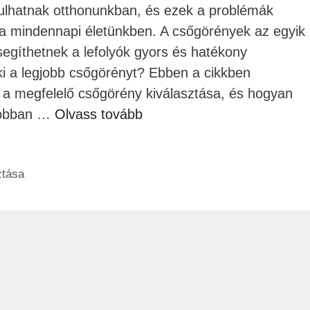
dulhatnak otthonunkban, és ezek a problémák
 mindennapi életünkben. A csőgörények az egyik
egíthetnek a lefolyók gyors és hatékony
ki a legjobb csőgörényt? Ebben a cikkben
s a megfelelő csőgörény kiválasztása, és hogyan
gjobban …
Olvass tovább
ztása