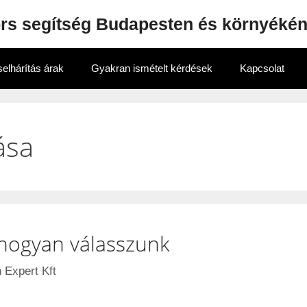
ors segítség Budapesten és környéké
elhárítás árak
Gyakran ismételt kérdések
Kapcsolat
ása
 hogyan válasszunk
 Expert Kft