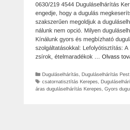
0630/219 4544 Duguláselhárítás Ker
engedje, hogy a dugulás megkeseríts
szakszerűen megoldjuk a dugulásel
nálunk nem opció. Milyen duguláselh
Kínálunk gyors és megbízható dugul
szolgáltatásokkal: Lefolyótisztítás: 
zsírok, ételmaradékok …
Olvass to
Duguláselhárítás
,
Duguláselhárítás Pes
csatornatisztítás Kerepes
,
Duguláselhár
áras duguláselhárítás Kerepes
,
Gyors dugu