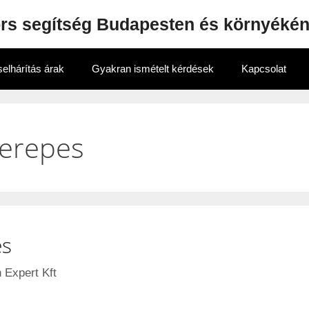
ors segítség Budapesten és környéké
elhárítás árak
Gyakran ismételt kérdések
Kapcsolat
Kerepes
es
 Expert Kft