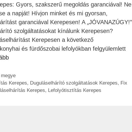
epes: Gyors, szakszerű megoldás garanciával! Ne
e a napját! Hívjon minket és mi gyorsan,
hárítást garanciával Kerepesen! A „JÓVANAZÚGY!”
árító szolgáltatásokat kínálunk Kerepesen?
áselhárítást Kerepesen a következő
A konyhai és fürdőszobai lefolyókban felgyülemlett
vább
t megye
ítás Kerepes
,
Duguláselhárító szolgáltatások Kerepes
,
Fix
láselhárítás Kerepes
,
Lefolyótisztítás Kerepes