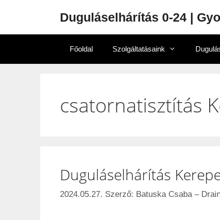
Duguláselhárítás 0-24 | Gy
Főoldal
Szolgáltatásaink
Dugulás
csatornatisztítás 
Duguláselhárítás Kerep
2024.05.27.
Szerző:
Batuska Csaba – Drain