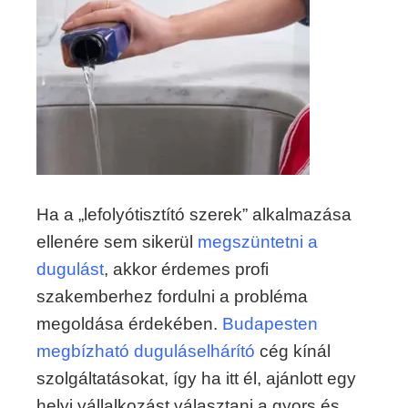
Ha a „lefolyótisztító szerek” alkalmazása
ellenére sem sikerül
megszüntetni a
dugulást
, akkor érdemes profi
szakemberhez fordulni a probléma
megoldása érdekében.
Budapesten
megbízható duguláselhárító
cég kínál
szolgáltatásokat, így ha itt él, ajánlott egy
helyi vállalkozást választani a gyors és