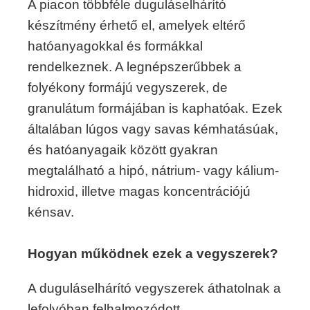
A piacon többféle duguláselhárító
készítmény érhető el, amelyek eltérő
hatóanyagokkal és formákkal
rendelkeznek. A legnépszerűbbek a
folyékony formájú vegyszerek, de
granulátum formájában is kaphatóak. Ezek
általában lúgos vagy savas kémhatásúak,
és hatóanyagaik között gyakran
megtalálható a hipó, nátrium- vagy kálium-
hidroxid, illetve magas koncentrációjú
kénsav.
Hogyan működnek ezek a vegyszerek?
A duguláselhárító vegyszerek áthatolnak a
lefolyóban felhalmozódott