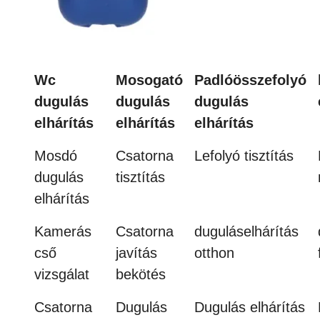
Wc
Mosogató
Padlóösszefolyó
dugulás
dugulás
dugulás
elhárítás
elhárítás
elhárítás
Mosdó
Csatorna
Lefolyó tisztítás
dugulás
tisztítás
elhárítás
Kamerás
Csatorna
duguláselhárítás
cső
javítás
otthon
vizsgálat
bekötés
Csatorna
Dugulás
Dugulás elhárítás