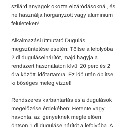
szilárd anyagok okozta elzáródásoknál, és
ne használja horganyzott vagy alumínium
felületeken!
Alkalmazási útmutató Dugulás
megszüntetése esetén: Töltse a lefolyóba
2 dl duguláselhárítót, majd hagyja a
rendszert használaton kívül 20 perc és 2
óra közötti időtartamra. Ez idő után öblítse
ki bőséges meleg vízzel!
Rendszeres karbantartás és a dugulások
megelőzése érdekében: Hetente vagy
havonta, az igényeknek megfelelően
öntsön 1 dl duguláselhárítót a lefolyóba. A