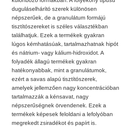
különböző formákban. A folyékony típusú
duguláselhárító szerek különösen
népszerűek, de a granulátum formájú
tisztítószereket is széles választékban
találhatjuk. Ezek a termékek gyakran
lúgos kémhatásúak, tartalmazhatnak hipót
és nátrium- vagy kálium-hidroxidot. A
folyadék állagú termékek gyakran
hatékonyabbak, mint a granulátumok,
ezért a savas alapú tisztítószerek,
amelyek jellemzően nagy koncentrációban
tartalmazzák a kénsavat, nagy
népszerűségnek örvendenek. Ezek a
termékek képesek feloldani a lefolyóban
megrekedt zsiradékot és papírt is.