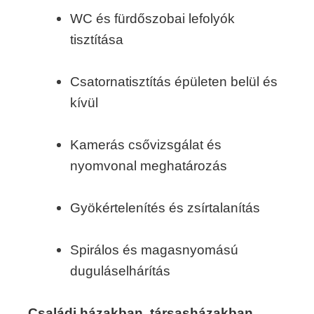
WC és fürdőszobai lefolyók
tisztítása
Csatornatisztítás épületen belül és
kívül
Kamerás csővizsgálat és
nyomvonal meghatározás
Gyökértelenítés és zsírtalanítás
Spirálos és magasnyomású
duguláselhárítás
Családi házakban, társasházakban,