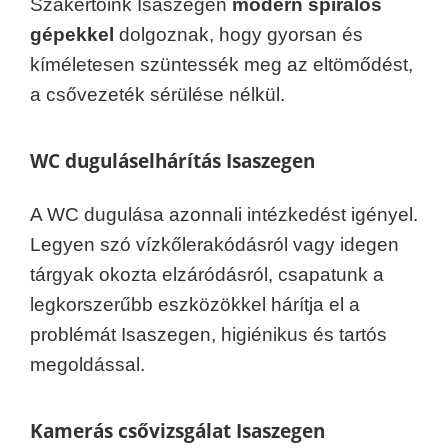
Szakértőink Isaszegen
modern spirálos
gépekkel
dolgoznak, hogy gyorsan és
kíméletesen szüntessék meg az eltömődést,
a csővezeték sérülése nélkül.
WC duguláselhárítás Isaszegen
A WC dugulása azonnali intézkedést igényel.
Legyen szó vízkőlerakódásról vagy idegen
tárgyak okozta elzáródásról, csapatunk a
legkorszerűbb eszközökkel hárítja el a
problémát Isaszegen, higiénikus és tartós
megoldással.
Kamerás csővizsgálat Isaszegen