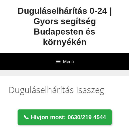
Duguláselhárítás 0-24 |
Gyors segítség
Budapesten és
környékén
Menü
Duguláselhárítás Isaszeg
📞 Hívjon most: 0630/219 4544