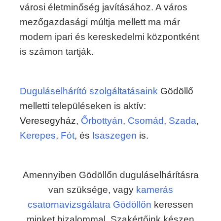
városi életminőség javításához. A város
mezőgazdasági múltja mellett ma már
modern ipari és kereskedelmi központként
is számon tartják.
Duguláselhárító szolgáltatásaink
Gödöllő
melletti településeken is aktív:
Veresegyház
,
Őrbottyán
,
Csomád
,
Szada
,
Kerepes
,
Fót
, és
Isaszegen
is.
Amennyiben Gödöllőn duguláselhárításra
van szüksége, vagy
kamerás
csatornavizsgálatra Gödöllőn
keressen
minket bizalommal. Szakértőink készen