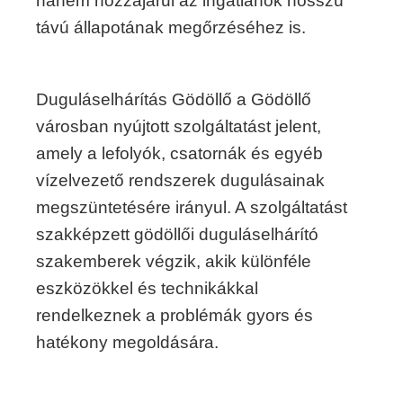
hanem hozzájárul az ingatlanok hosszú
távú állapotának megőrzéséhez is.
Duguláselhárítás Gödöllő a Gödöllő
városban nyújtott szolgáltatást jelent,
amely a lefolyók, csatornák és egyéb
vízelvezető rendszerek dugulásainak
megszüntetésére irányul. A szolgáltatást
szakképzett gödöllői duguláselhárító
szakemberek végzik, akik különféle
eszközökkel és technikákkal
rendelkeznek a problémák gyors és
hatékony megoldására.