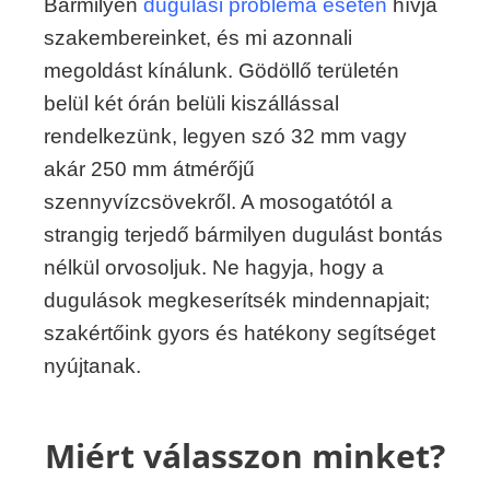
Bármilyen
dugulási probléma esetén
hívja
szakembereinket, és mi azonnali
megoldást kínálunk. Gödöllő területén
belül két órán belüli kiszállással
rendelkezünk, legyen szó 32 mm vagy
akár 250 mm átmérőjű
szennyvízcsövekről. A mosogatótól a
strangig terjedő bármilyen dugulást bontás
nélkül orvosoljuk. Ne hagyja, hogy a
dugulások megkeserítsék mindennapjait;
szakértőink gyors és hatékony segítséget
nyújtanak.
Miért válasszon minket?