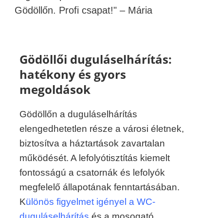
Gödöllőn. Profi csapat!" – Mária
Gödöllői duguláselhárítás:
hatékony és gyors
megoldások
Gödöllőn a duguláselhárítás
elengedhetetlen része a városi életnek,
biztosítva a háztartások zavartalan
működését. A lefolyótisztítás kiemelt
fontosságú a csatornák és lefolyók
megfelelő állapotának fenntartásában.
K
ülönös figyelmet igényel a WC-
duguláselhárítás
és a mosogató