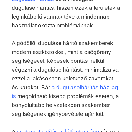
duguláselhárítás, hiszen ezek a területek a
leginkább ki vannak téve a mindennapi
használat okozta problémáknak.
A gödöllői duguláselhárító szakemberek
modern eszközökkel, mint a csőgörény
segítségével, képesek bontás nélkül
végezni a duguláselhárítást, minimalizálva
ezzel a lakásokban keletkező zavarokat
és károkat. Bár
a duguláselhárítás házilag
is
megoldható kisebb problémák esetén, a
bonyolultabb helyzetekben szakember
segítségének igénybevétele ajánlott.
A
csatornatisztítás is létfontosságú
része a