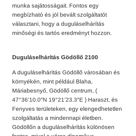
munka sajátosságait. Fontos egy
megbízható és jól bevált szolgáltatót
választani, hogy a duguláselhárítás
minőségi és tartós eredményt hozzon.
Duguláselhárítás Gödöllő 2100
A duguláselhárítás Gödöllő városában és
környékén, mint például Blaha,
Máriabesnyő, Gödöllő centrum, (
47°36’10.0″N 19°21’23.3″E )
Haraszt, és
Fenyves területeken, egy elengedhetetlen
szolgáltatás a mindennapi életben.
Gödöllőn a duguláselhárítás különösen