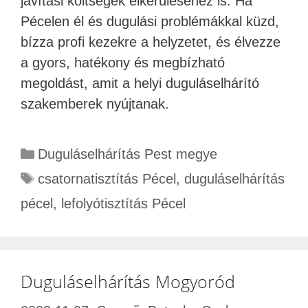
javítási költségek elkerüléséhez is. Ha
Pécelen él és dugulási problémákkal küzd,
bízza profi kezekre a helyzetet, és élvezze
a gyors, hatékony és megbízható
megoldást, amit a helyi duguláselhárító
szakemberek nyújtanak.
Duguláselhárítás Pest megye
csatornatisztítás Pécel
,
duguláselhárítás
pécel
,
lefolyótisztítás Pécel
Duguláselhárítás Mogyoród