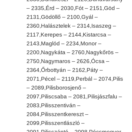
– 2335,
Érd – 2030,
Fót – 2151,
Göd –
2131,
Gödöllő – 2100,
Gyál –
2360,
Halásztelek – 2314,
Isaszeg –
2117,
Kerepes – 2144,
Kistarcsa –
2143,
Maglód – 2234,
Monor –
2200,
Nagykáta – 2760,
Nagykőrös –
2750,
Nagymaros – 2626,
Ócsa –
2364,
Őrbottyán – 2162,
Páty –
2071,
Pécel – 2119,
Perbál – 2074,
Pilis
– 2089,
Pilisborosjenő –
2097,
Piliscsaba – 2081,
Pilisjászfalu –
2083,
Pilisszentiván –
2084,
Pilisszentkereszt –
2099,
Pilisszentlászló –
2091,
Pilisszántó – 2098,
Pócsmegyer