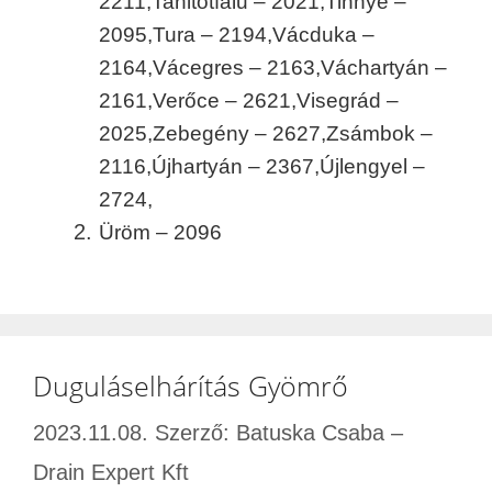
2211,
Tahitótfalu – 2021,
Tinnye –
2095,
Tura – 2194,
Vácduka –
2164,
Vácegres – 2163,
Váchartyán –
2161,
Verőce – 2621,
Visegrád –
2025,
Zebegény – 2627,
Zsámbok –
2116,
Újhartyán – 2367,
Újlengyel –
2724,
Üröm – 2096
Duguláselhárítás Gyömrő
2023.11.08.
Szerző:
Batuska Csaba –
Drain Expert Kft