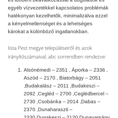
egyéb vízvezetékkel kapcsolatos problémák
hatékonyan kezelhetők, minimalizálva ezzel
a kényelmetlenséget és a lehetséges
károkat a különböző ingatlanokban.
lista Pest megye településeiről és azok
irányítószámaival, abc sorrendben rendezve:
Alsónémedi – 2351 ,
Áporka – 2336 ,
Aszód – 2170 ,
Biatorbágy – 2051
,
Budakalász – 2011 ,
Budakeszi –
2092 ,
Cegléd – 2700 ,
Ceglédbercel –
2730 ,
Csobánka – 2014 ,
Dabas –
2370 ,
Dunaharaszti –
2330,
Dunakeszi – 2120,
Dunavarsány