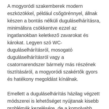
A mogyoródi szakemberek modern
eszközökkel, például csőgörénnyel, állnak
készen a bontás nélküli duguláselhárításra,
minimálisra csökkentve ezzel az
ingatlanokban keletkező zavarokat és
károkat. Legyen szó WC-
duguláselhárításról, mosogató
duguláselhárításról vagy a
csatornarendszer bármely más részének
tisztításáról, a mogyoródi szakértők gyors
és hatékony megoldást kínálnak.
Emellett a duguláselhárítás házilag végzett
módszerei is lehetőséget nyújtanak kisebb
problémák kezelésére, de a komolyabb