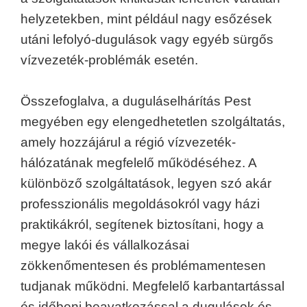
helyzetekben, mint például nagy esőzések
utáni lefolyó-dugulások vagy egyéb sürgős
vízvezeték-problémák esetén.
Összefoglalva, a duguláselhárítás Pest
megyében egy elengedhetetlen szolgáltatás,
amely hozzájárul a régió vízvezeték-
hálózatának megfelelő működéséhez. A
különböző szolgáltatások, legyen szó akár
professzionális megoldásokról vagy házi
praktikákról, segítenek biztosítani, hogy a
megye lakói és vállalkozásai
zökkenőmentesen és problémamentesen
tudjanak működni. Megfelelő karbantartással
és időbeni beavatkozással a dugulások és