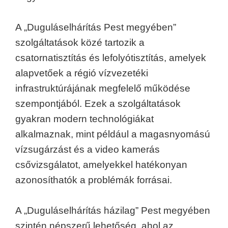
A „Duguláselhárítás Pest megyében”
szolgáltatások közé tartozik a
csatornatisztítás és lefolyótisztítás, amelyek
alapvetőek a régió vízvezetéki
infrastruktúrájának megfelelő működése
szempontjából. Ezek a szolgáltatások
gyakran modern technológiákat
alkalmaznak, mint például a magasnyomású
vízsugárzást és a video kamerás
csővizsgálatot, amelyekkel hatékonyan
azonosíthatók a problémák forrásai.
A „Duguláselhárítás házilag” Pest megyében
szintén népszerű lehetőség, ahol az