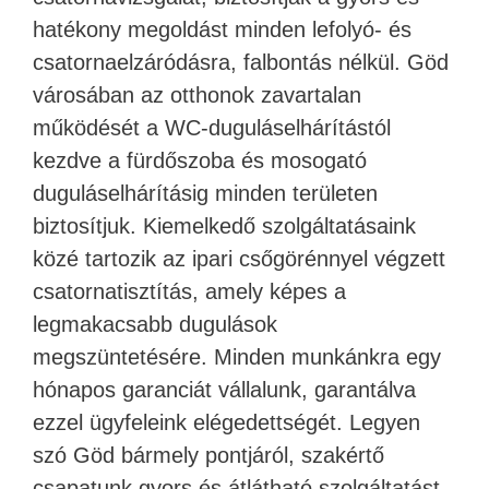
hatékony megoldást minden lefolyó- és
csatornaelzáródásra, falbontás nélkül. Göd
városában az otthonok zavartalan
működését a WC-duguláselhárítástól
kezdve a fürdőszoba és mosogató
duguláselhárításig minden területen
biztosítjuk. Kiemelkedő szolgáltatásaink
közé tartozik az ipari csőgörénnyel végzett
csatornatisztítás, amely képes a
legmakacsabb dugulások
megszüntetésére. Minden munkánkra egy
hónapos garanciát vállalunk, garantálva
ezzel ügyfeleink elégedettségét. Legyen
szó Göd bármely pontjáról, szakértő
csapatunk gyors és átlátható szolgáltatást