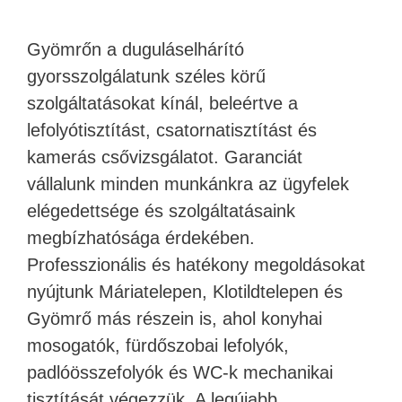
Gyömrőn a duguláselhárító
gyorsszolgálatunk széles körű
szolgáltatásokat kínál, beleértve a
lefolyótisztítást, csatornatisztítást és
kamerás csővizsgálatot. Garanciát
vállalunk minden munkánkra az ügyfelek
elégedettsége és szolgáltatásaink
megbízhatósága érdekében.
Professzionális és hatékony megoldásokat
nyújtunk Máriatelepen, Klotildtelepen és
Gyömrő más részein is, ahol konyhai
mosogatók, fürdőszobai lefolyók,
padlóösszefolyók és WC-k mechanikai
tisztítását végezzük. A legújabb