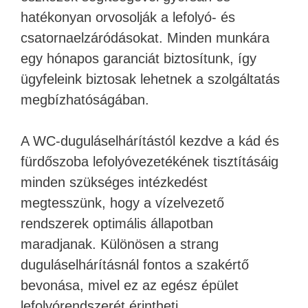
hatékonyan orvosolják a lefolyó- és
csatornaelzáródásokat. Minden munkára
egy hónapos garanciát biztosítunk, így
ügyfeleink biztosak lehetnek a szolgáltatás
megbízhatóságában.
A WC-duguláselhárítástól kezdve a kád és
fürdőszoba lefolyóvezetékének tisztításáig
minden szükséges intézkedést
megtesszünk, hogy a vízelvezető
rendszerek optimális állapotban
maradjanak. Különösen a strang
duguláselhárításnál fontos a szakértő
bevonása, mivel ez az egész épület
lefolyórendszerét érintheti.