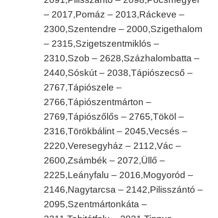
– 2017,
Pomáz – 2013,
Ráckeve –
2300,
Szentendre – 2000,
Szigethalom
– 2315,
Szigetszentmiklós –
2310,
Szob – 2628,
Százhalombatta –
2440,
Sóskút – 2038,
Tápiószecső –
2767,
Tápiószele –
2766,
Tápiószentmárton –
2769,
Tápiószőlős – 2765,
Tököl –
2316,
Törökbálint – 2045,
Vecsés –
2220,
Veresegyház – 2112,
Vác –
2600,
Zsámbék – 2072,
Üllő –
2225,
Leányfalu – 2016,
Mogyoród –
2146,
Nagytarcsa – 2142,
Pilisszántó –
2095,
Szentmártonkáta –