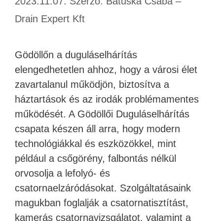
2023.11.07.
Szerző:
Batuska Csaba –
Drain Expert Kft
Gödöllőn a duguláselhárítás
elengedhetetlen ahhoz, hogy a városi élet
zavartalanul működjön, biztosítva a
háztartások és az irodák problémamentes
működését. A Gödöllői Duguláselhárítás
csapata készen áll arra, hogy modern
technológiákkal és eszközökkel, mint
például a csőgörény, falbontás nélkül
orvosolja a lefolyó- és
csatornaelzáródásokat. Szolgáltatásaink
magukban foglalják a csatornatisztítást,
kamerás csatornavizsgálatot, valamint a