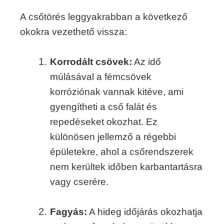
A csőtörés leggyakrabban a következő
okokra vezethető vissza:
Korrodált csövek:
Az idő
múlásával a fémcsövek
korróziónak vannak kitéve, ami
gyengítheti a cső falát és
repedéseket okozhat. Ez
különösen jellemző a régebbi
épületekre, ahol a csőrendszerek
nem kerültek időben karbantartásra
vagy cserére.
Fagyás:
A hideg időjárás okozhatja