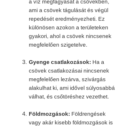
a víz megfagyását a csövekben,
ami a csövek tágulását és végül
repedését eredményezheti. Ez
különösen azokon a területeken
gyakori, ahol a csövek nincsenek
megfelelően szigetelve.
Gyenge csatlakozások:
Ha a
csövek csatlakozásai nincsenek
megfelelően lezárva, szivárgás
alakulhat ki, ami idővel súlyosabbá
válhat, és csőtöréshez vezethet.
Földmozgások:
Földrengések
vagy akár kisebb földmozgások is