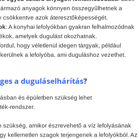
származó anyagok könnyen összegyűlhetnek a
gy csökkentve azok áteresztőképességét.
ok
: A konyhai lefolyókban gyakran felhalmozódnak
dékok, amelyek dugulást okozhatnak.
ordul, hogy véletlenül idegen tárgyak, például
kerülnek a lefolyóba, ami duguláshoz vezethet.
ges a duguláselhárítás
?
tásban és épületben szükség lehet
ték-rendszer.
 szükség, amikor észrevehető a víz lefolyásának
agy kellemetlen szagok terjengenek a lefolyókból. Az