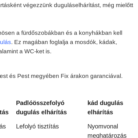
artásként végezzünk duguláselhárítást, még mielőtt
lönösen a fürdőszobákban és a konyhákban kell
ulás
. Ez magában foglalja a mosdók, kádak,
alamint a WC-ket is.
pest és Pest megyében Fix árakon garanciával.
Padlóösszefolyó
kád dugulás
tás
dugulás elhárítás
elhárítás
tás
Lefolyó tisztítás
Nyomvonal
meghatározás