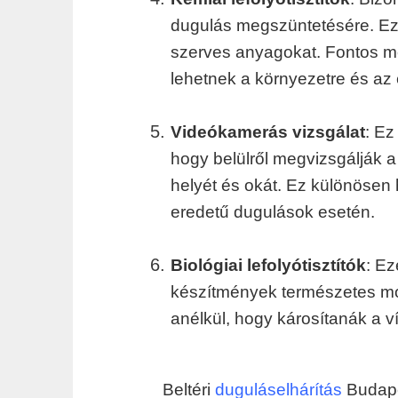
dugulás megszüntetésére. Ezek
szerves anyagokat. Fontos m
lehetnek a környezetre és az 
Videókamerás vizsgálat
: Ez
hogy belülről megvizsgálják 
helyét és okát. Ez különösen
eredetű dugulások esetén.
Biológiai lefolyótisztítók
: Ez
készítmények természetes mó
anélkül, hogy károsítanák a v
Beltéri
duguláselhárítás
Budape