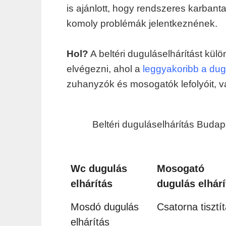
is ajánlott, hogy rendszeres karbant
komoly problémák jelentkeznének.
Hol?
A beltéri duguláselhárítást kü
elvégezni, ahol a
leggyakoribb a dug
zuhanyzók és mosogatók lefolyóit, v
Beltéri duguláselhárítás Buda
Wc dugulás
Mosogató
elhárítás
dugulás elhárí
Mosdó dugulás
Csatorna tisztí
elhárítás