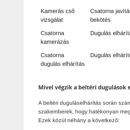
Kamerás cső
Csatorna javítá
vizsgálat
bekötés
Csatorna
Dugulás elhárít
kamerázás
Csatorna
Dugulás elhárít
dugulás elhárítás
Mivel végzik a beltéri dugulások 
A beltéri duguláselhárítás során sz
szakemberek, hogy hatékonyan megsz
Ezek közül néhány a következő: