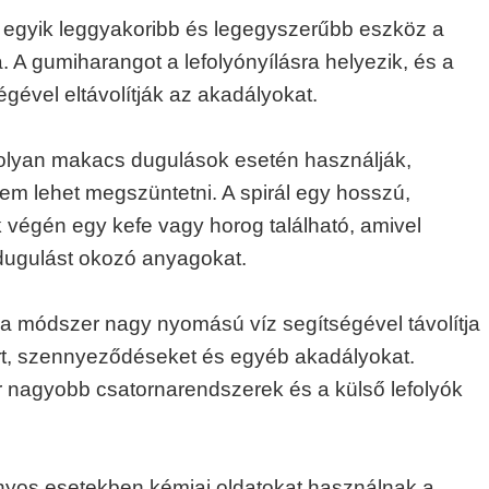
z egyik leggyakoribb és legegyszerűbb eszköz a
. A gumiharangot a lefolyónyílásra helyezik, és a
gével eltávolítják az akadályokat.
lt olyan makacs dugulások esetén használják,
m lehet megszüntetni. A spirál egy hosszú,
végén egy kefe vagy horog található, amivel
a dugulást okozó anyagokat.
 a módszer nagy nyomású víz segítségével távolítja
írt, szennyeződéseket és egyéb akadályokat.
nagyobb csatornarendszerek és a külső lefolyók
onyos esetekben kémiai oldatokat használnak a