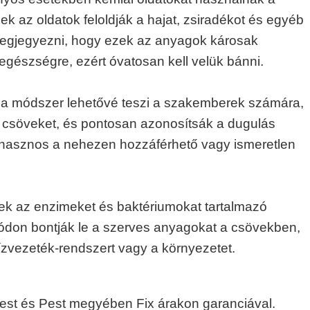
 az oldatok feloldják a hajat, zsiradékot és egyéb
egjegyezni, hogy ezek az anyagok károsak
egészségre, ezért óvatosan kell velük bánni.
 a módszer lehetővé teszi a szakemberek számára,
a csöveket, és pontosan azonosítsák a dugulás
 hasznos a nehezen hozzáférhető vagy ismeretlen
ek az enzimeket és baktériumokat tartalmazó
don bontják le a szerves anyagokat a csövekben,
ízvezeték-rendszert vagy a környezetet.
st és Pest megyében Fix árakon garanciával.