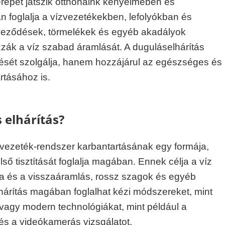
zerepet játszik otthonaink kényelmében és
n foglalja a vízvezetékekben, lefolyókban és
yeződések, törmelékek és egyéb akadályok
zák a víz szabad áramlását. A duguláselhárítás
ését szolgálja, hanem hozzájárul az egészséges és
rtásához is.
s elhárítás?
ízvezeték-rendszer karbantartásának egy formája,
ső tisztítását foglalja magában. Ennek célja a víz
sa és a visszaáramlás, rossz szagok és egyéb
árítás magában foglalhat kézi módszereket, mint
 vagy modern technológiákat, mint például a
s a videókamerás vizsgálatot.