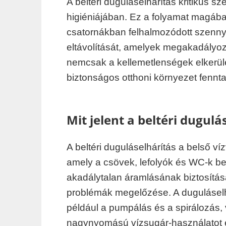
A beltéri duguláselhárítás kritikus s
higiéniájában. Ez a folyamat magába
csatornákban felhalmozódott szenn
eltávolítását, amelyek megakadályoz
nemcsak a kellemetlenségek elkerül
biztonságos otthoni környezet fennta
Mit jelent a beltéri dugulá
A beltéri duguláselhárítás a belső v
amely a csövek, lefolyók és WC-k bel
akadálytalan áramlásának biztosítá
problémák megelőzése. A duguláselh
például a pumpálás és a spirálozás,
nagynyomású vízsugár-használatot é