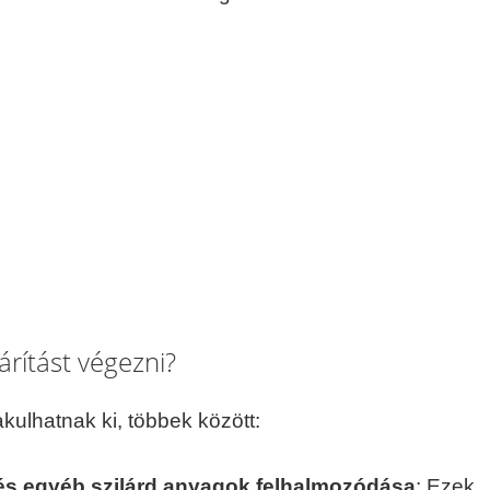
árítást végezni?
kulhatnak ki, többek között:
s egyéb szilárd anyagok felhalmozódása
: Ezek