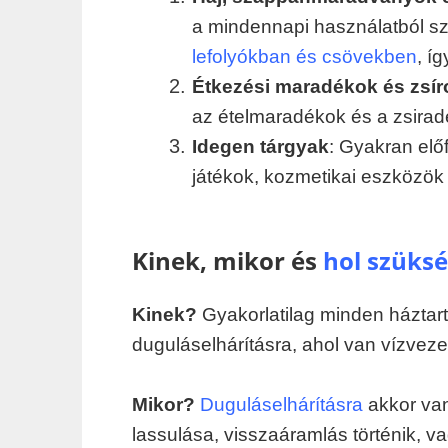
a mindennapi használatból 
lefolyókban és csövekben
, í
Étkezési maradékok és zsír
az ételmaradékok és a zsira
Idegen tárgyak
: Gyakran előf
játékok, kozmetikai eszközök 
Kinek, mikor és
hol szüksé
Kinek?
Gyakorlatilag minden háztar
duguláselhárításra, ahol van vízveze
Mikor?
Duguláselhárításra
akkor van
lassulása, visszaáramlás történik, v