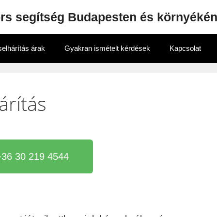
ors segítség Budapesten és környéké
elhárítás árak
Gyakran ismételt kérdések
Kapcsolat
árítás
+36 30 219 4544
n