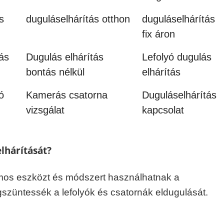
s
duguláselhárítás otthon
duguláselhárítás
fix áron
ás
Dugulás elhárítás
Lefolyó dugulás
bontás nélkül
elhárítás
ó
Kamerás csatorna
Duguláselhárítás
vizsgálat
kapcsolat
elhárítását?
ámos eszközt és módszert használhatnak a
üntessék a lefolyók és csatornák eldugulását.