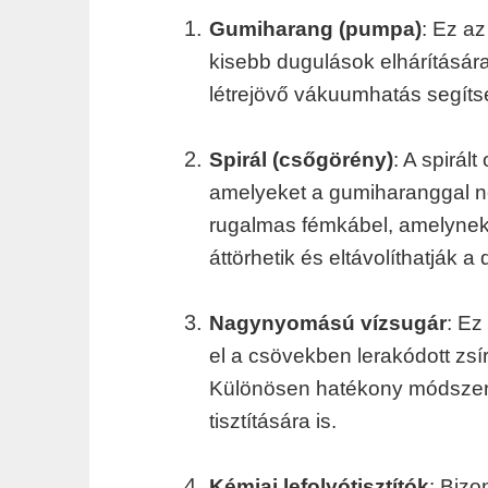
Gumiharang (pumpa)
: Ez a
kisebb dugulások elhárítására
létrejövő vákuumhatás segítsé
Spirál (csőgörény)
: A spirá
amelyeket a gumiharanggal ne
rugalmas fémkábel, amelynek 
áttörhetik és eltávolíthatják 
Nagynyomású vízsugár
: Ez
el a csövekben lerakódott zs
Különösen hatékony módszer 
tisztítására is.
Kémiai lefolyótisztítók
: Biz