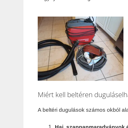
Miért kell beltéren duguláselh
A beltéri dugulások számos okból ala
Haj, szappanmaradványok é